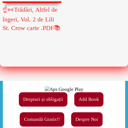
☝👀Trădări, Altfel de
îngeri, Vol. 2 de Lili
St. Crow carte .PDF📚
Drepturi și obligații
Add Book
Comandă Gratis!!
Despre Noi