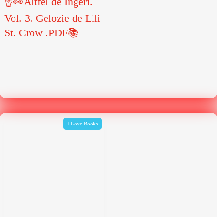
☝👀Altfel de Îngeri.
Vol. 3. Gelozie de Lili
St. Crow .PDF📚
I Love Books