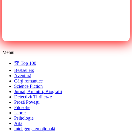
Meniu
🏆 Top 100
Bestsellers
Aventură
Cărți romantice
Science Fiction
Jurnal, Amintiri, Biografii
Detectivi/ Thriller- e
Proză Povești
Filosofie
Istorie
Psihologie
Artă
Inteligența emoțională