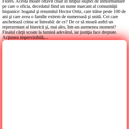
Flores. Acesta moare otrăvit chiar în timpul slujbei de înmormântare
pe care o oficia, decedatul fiind un nume marcant al comunităţii
hispanice: bogatul şi renumitul Hector Ortiz, care trăise peste 100 de
ani şi care avea o familie extrem de numeroasă şi unită. Cei care
anchetează crima se întreabă: de ce? De ce să moară astfel un
reprezentant al bisericii şi, mai ales, într-un asemenea moment?
Finalul cărţii scoate la lumină adevărul, iar justiţia face dreptate.
Acţiunea imprevizibilă,...