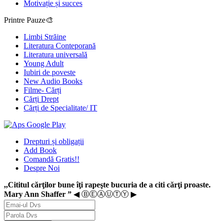
Motivație și succes
Printre Pauze🎨
Limbi Străine
Literatura Conteporană
Literatura universală
Young Adult
Iubiri de poveste
New Audio Books
Filme- Cărți
Cărți Drept
Cărți de Specialitate/ IT
Drepturi și obligații
Add Book
Comandă Gratis!!
Despre Noi
,,Cititul cărţilor bune îţi rapeşte bucuria de a citi cărţi proaste.
Mary Ann Shaffer ”
◀ ⒷⒺⒶⓊⓉⓎ ▶