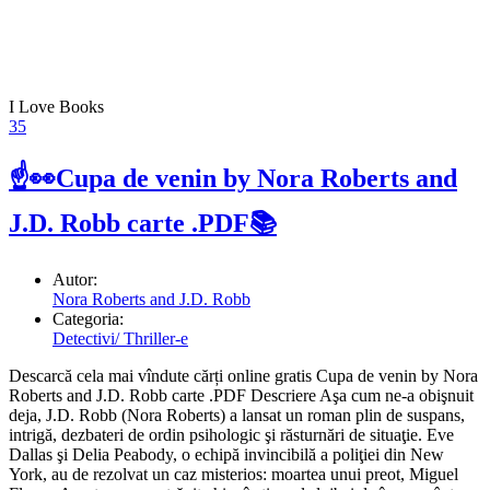
I Love Books
35
☝👀Cupa de venin by Nora Roberts and
J.D. Robb carte .PDF📚
Autor:
Nora Roberts and J.D. Robb
Categoria:
Detectivi/ Thriller-e
Descarcă cela mai vîndute cărți online gratis Cupa de venin by Nora
Roberts and J.D. Robb carte .PDF Descriere Aşa cum ne-a obişnuit
deja, J.D. Robb (Nora Roberts) a lansat un roman plin de suspans,
intrigă, dezbateri de ordin psihologic şi răsturnări de situaţie. Eve
Dallas şi Delia Peabody, o echipă invincibilă a poliţiei din New
York, au de rezolvat un caz misterios: moartea unui preot, Miguel