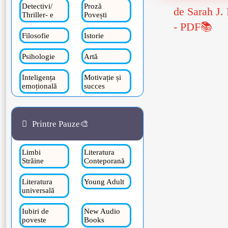
Detectivi/
Proză
de Sarah J.
Thriller- e
Povești
- PDF📚
Filosofie
Istorie
Psihologie
Artă
Inteligența
Motivație și
emoțională
succes
Printre Pauze🎨
Limbi
Literatura
Străine
Conteporană
Literatura
Young Adult
universală
Iubiri de
New Audio
poveste
Books