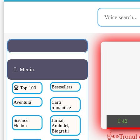
Meniu
Bestsellers
🏆 Top 100
Aventură
Cărți
romantice
Science
Jurnal,
42
Fiction
Amintiri,
Biografii
☝👀Tronul d