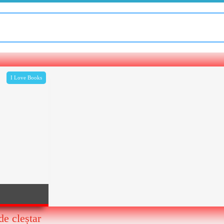
I Love Books
e cleștar