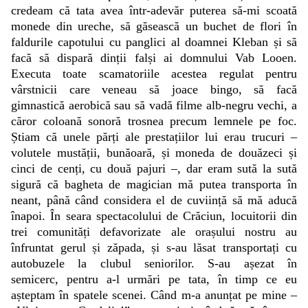
credeam că tata avea într-adevăr puterea să-mi scoată
monede din ureche, să găsească un buchet de flori în
faldurile capotului cu panglici al doamnei Kleban și să
facă să dispară dinții falși ai domnului Vab Looen.
Executa toate scamatoriile acestea regulat pentru
vârstnicii care veneau să joace bingo, să facă
gimnastică aerobică sau să vadă filme alb-negru vechi, a
căror coloană sonoră trosnea precum lemnele pe foc.
Știam că unele părți ale prestațiilor lui erau trucuri –
volutele mustății, bunăoară, și moneda de douăzeci și
cinci de cenți, cu două
pajuri –, dar eram sută la sută
sigură că bagheta de magician mă putea transporta în
neant, până când considera el de cuviință să mă aducă
înapoi. În seara spectacolului de Crăciun, locuitorii din
trei comunități defavorizate ale orașului nostru au
înfruntat gerul și zăpada, și s-au lăsat
transportați cu
autobuzele la clubul seniorilor. S-au așezat în
semicerc, pentru a-l urmări pe tata, în timp ce eu
așteptam în spatele scenei. Când m-a anunțat pe mine –