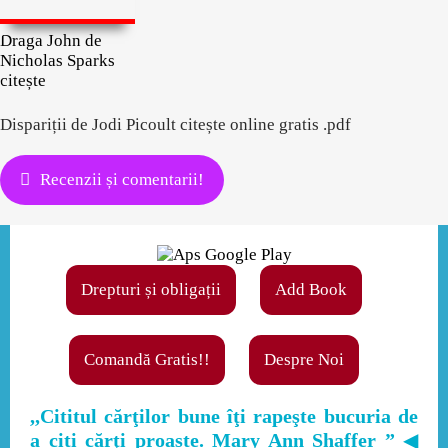
Draga John de
Nicholas Sparks
citește
Dispariții de Jodi Picoult citește online gratis .pdf
Recenzii și comentarii!
Drepturi și obligații
Add Book
Comandă Gratis!!
Despre Noi
,,Cititul cărţilor bune îţi rapeşte bucuria de
a citi cărţi proaste. Mary Ann Shaffer ”
◀