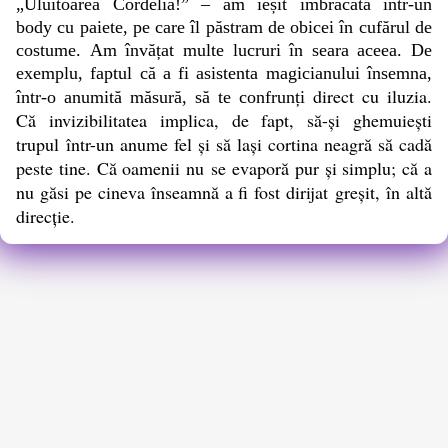
„Uluitoarea Cordelia!” – am ieșit îmbrăcată într-un
body cu paiete, pe care îl păstram de obicei în cufărul de
costume.
Am învățat multe lucruri în seara aceea. De
exemplu, faptul că a fi asistenta magicianului însemna,
direct cu iluzia.
într-o anumită măsură, să te confrunți
Că invizibilitatea implica, de fapt, să-și ghemuiești
trupul într-un anume fel și să lași cortina neagră să cadă
peste tine. Că oamenii nu se evaporă pur și simplu; că a
nu găsi pe cineva înseamnă a fi fost dirijat greșit, în altă
direcție.