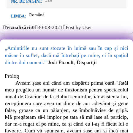
328
NR. DE PAGINI:
Română
LIMBA:
Vizualizări:0
30-08-2021
Post by User
„Amintirile nu sunt stocate în inimă sau în cap și nici
măcar în suflet, dacă mă întrebați pe mine, ci în spațiul
Jodi Picoult, Dispariții
dintre doi oameni.”
Prolog
Aveam șase ani când am dispărut prima oară. Tatăl
meu pregătea un număr de iluzionism pentru spectacolul
anual de Crăciun de la clubul seniorilor, iar asistenta lui,
recepționera care avea un dinte de aur adevărat și gene
false, groase ca un păianjen, se îmbolnăvise de gripă.
Mă pregăteam să-l implor pe tata să mă lase să particip,
dar m-a rugat el pe mine, ca și când eu i-aș fi făcut lui o
favoare. Cum vă spuneam, aveam șase ani și încă mai