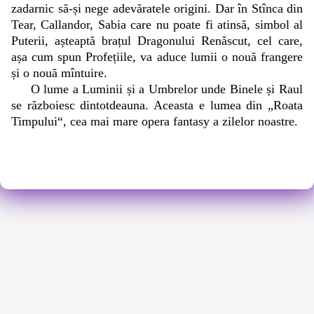
zadarnic să-și nege adevăratele origini. Dar în Stînca din
Tear, Callandor, Sabia care nu poate fi atinsă, simbol al
Puterii, așteaptă brațul Dragonului Renăscut, cel care,
așa cum spun Profețiile, va aduce lumii o nouă frangere
și o nouă mîntuire.
O lume a Luminii și a Umbrelor unde Binele și Raul
se războiesc dintotdeauna. Aceasta e lumea din „Roata
Timpului“, cea mai mare opera fantasy a zilelor noastre.