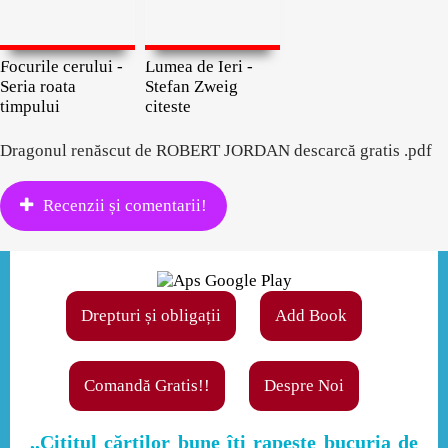
Focurile cerului -
Lumea de Ieri -
Seria roata
Stefan Zweig
timpului
citeste
Dragonul renăscut de ROBERT JORDAN descarcă gratis .pdf
Recenzii și comentarii!
Drepturi și obligații
Add Book
Comandă Gratis!!
Despre Noi
,,Cititul cărţilor bune îţi rapeşte bucuria de