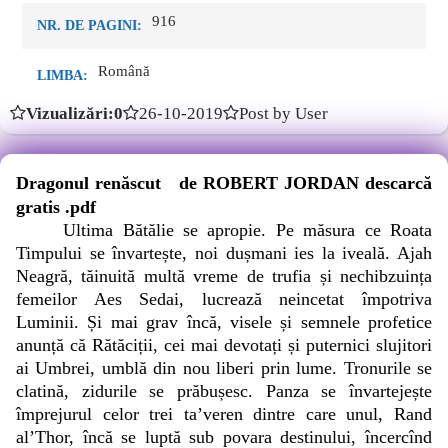
916
NR. DE PAGINI:
Română
LIMBA:
Vizualizări:0
26-10-2019
Post by User
Dragonul renăscut de ROBERT JORDAN descarcă
gratis .pdf
Ultima Bătălie se apropie. Pe măsura ce Roata
Timpului se învartește, noi dușmani ies la iveală. Ajah
Neagră, tăinuită multă vreme de trufia și nechibzuința
femeilor Aes Sedai, lucrează neincetat împotriva
Luminii. Și mai grav încă, visele și semnele profetice
anunță că Rătăciții, cei mai devotați și puternici slujitori
ai Umbrei, umblă din nou liberi prin lume. Tronurile se
clatină, zidurile se prăbușesc. Panza se învartejește
împrejurul celor trei ta’veren dintre care unul, Rand
al’Thor, încă se luptă sub povara destinului, încercînd