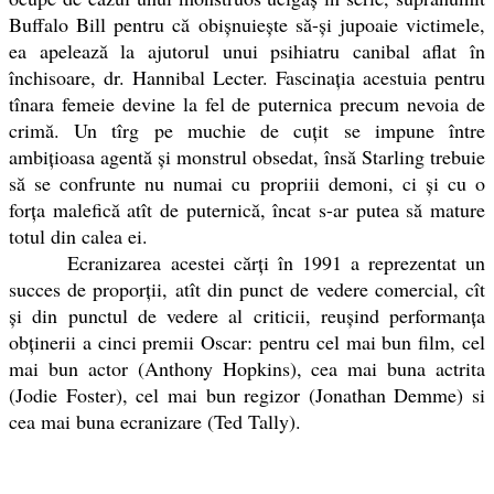
Buffalo Bill pentru că obișnuiește să-și jupoaie victimele,
ea apelează la ajutorul unui psihiatru canibal aflat în
închisoare, dr. Hannibal Lecter. Fascinația acestuia pentru
tînara femeie devine la fel de puternica precum nevoia de
crimă. Un tîrg pe muchie de cuțit se impune între
ambițioasa agentă și monstrul obsedat, însă Starling trebuie
să se confrunte nu numai cu propriii demoni, ci și cu o
forța malefică atît de puternică, încat s-ar putea să mature
totul din calea ei.
Ecranizarea acestei cărți în 1991 a reprezentat un
succes de proporții, atît din punct de vedere comercial, cît
și din punctul de vedere al criticii, reușind performanța
obținerii a cinci premii Oscar: pentru cel mai bun film, cel
mai bun actor (Anthony Hopkins), cea mai buna actrita
(Jodie Foster), cel mai bun regizor (Jonathan Demme) si
cea mai buna ecranizare (Ted Tally).