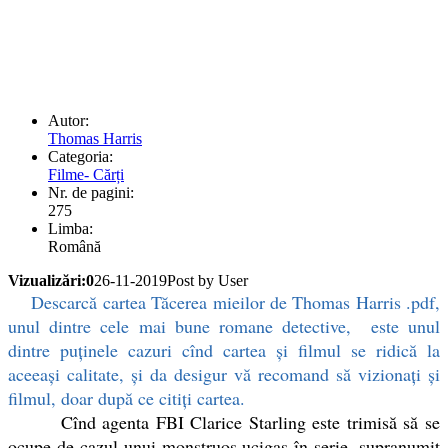
Autor:
Thomas Harris
Categoria:
Filme- Cărți
Nr. de pagini:
275
Limba:
Română
Vizualizări:0
26-11-2019
Post by User
Descarcă cartea Tăcerea mieilor de Thomas Harris .pdf,
unul dintre cele mai bune romane detective, este unul
dintre puținele cazuri cînd cartea și filmul se ridică la
aceeași calitate, și da desigur vă recomand să vizionați și
filmul, doar după ce citiți cartea.
Cînd agenta FBI Clarice Starling este trimisă să se
ocupe de cazul unui monstruos ucigaș în serie, supranumit