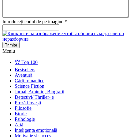
Introduceți codul de pe imagine:
*
Trimite
Meniu
🏆 Top 100
Bestsellers
Aventură
Cărți romantice
Science Fiction
Jurnal, Amintiri, Biografii
Detectivi/ Thriller- e
Proză Povești
Filosofie
Istorie
Psihologie
Artă
Inteligența emoțională
Motivație și succes