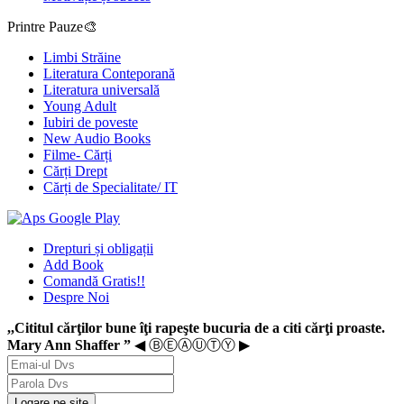
Printre Pauze🎨
Limbi Străine
Literatura Conteporană
Literatura universală
Young Adult
Iubiri de poveste
New Audio Books
Filme- Cărți
Cărți Drept
Cărți de Specialitate/ IT
Drepturi și obligații
Add Book
Comandă Gratis!!
Despre Noi
,,Cititul cărţilor bune îţi rapeşte bucuria de a citi cărţi proaste.
Mary Ann Shaffer ”
◀ ⒷⒺⒶⓊⓉⓎ ▶
Logare pe site