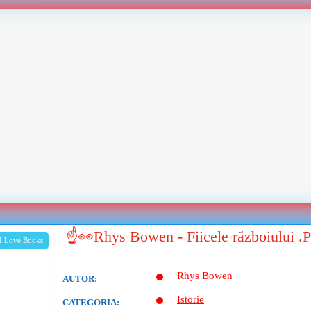
☝👀Rhys Bowen - Fiicele războiului 
I Love Books
Rhys Bowen
AUTOR:
Istorie
CATEGORIA: