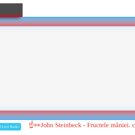
☝👀John Steinbeck - Fructele mâniei. 
I Love Books