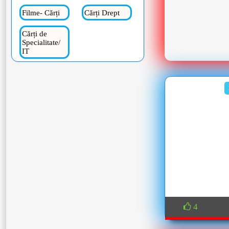
Filme- Cărți
Cărți Drept
Cărți de
Specialitate/
IT
4