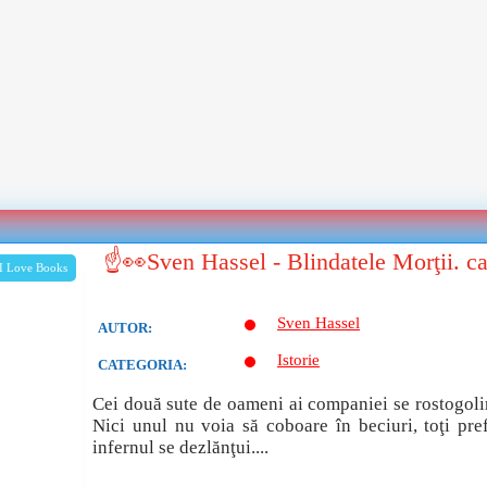
☝👀Sven Hassel - Blindatele Morţii. c
I Love Books
Sven Hassel
AUTOR:
Istorie
CATEGORIA:
Cei două sute de oameni ai companiei se rostogolir
Nici unul nu voia să coboare în beciuri, toţi pr
infernul se dezlănţui....