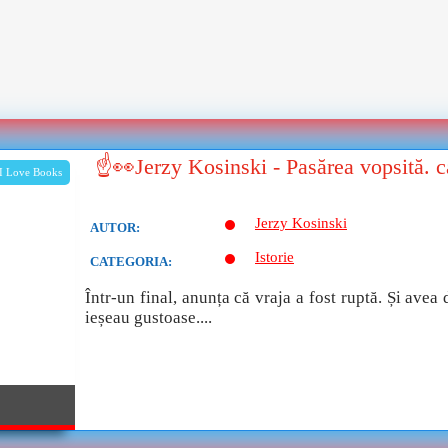
☝👀Jerzy Kosinski - Pasărea vopsită. 
I Love Books
Jerzy Kosinski
AUTOR:
Istorie
CATEGORIA:
Într-un final, anunța că vraja a fost ruptă. Și avea
ieșeau gustoase....