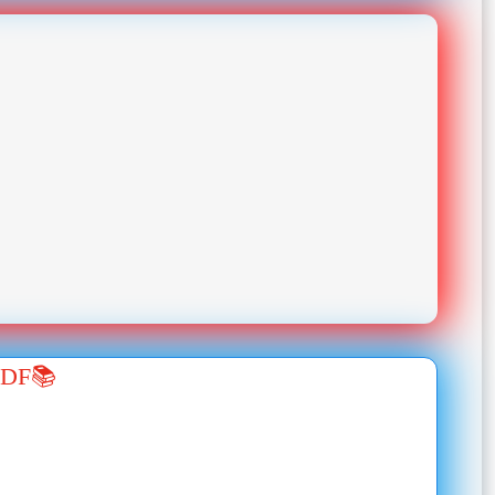
.PDF📚