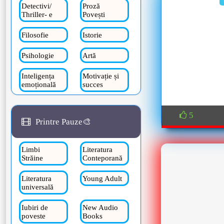
Detectivi/
Proză
Thriller- e
Povești
Filosofie
Istorie
Psihologie
Artă
Inteligența
Motivație și
emoțională
succes
5
Printre Pauze🎨
Limbi
Literatura
Străine
Conteporană
Literatura
Young Adult
universală
Iubiri de
New Audio
poveste
Books