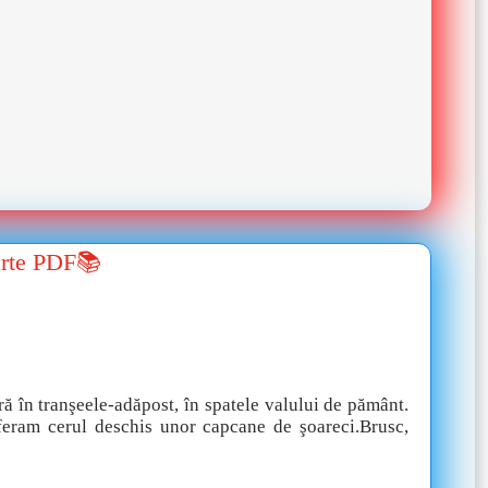
arte PDF📚
ă în tranşeele-adăpost, în spatele valului de pământ.
eferam cerul deschis unor capcane de şoareci.Brusc,