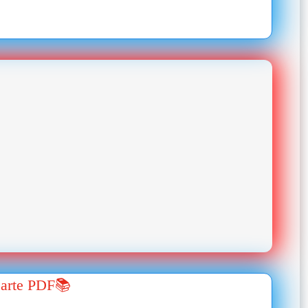
carte PDF📚