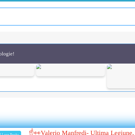
ologie!
☝👀Valerio Manfredi- Ultima Legiune.
I Love Books