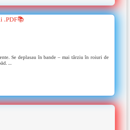
ii .PDF📚
ciente. Se deplasau în bande – mai târziu în roiuri de
d. ...