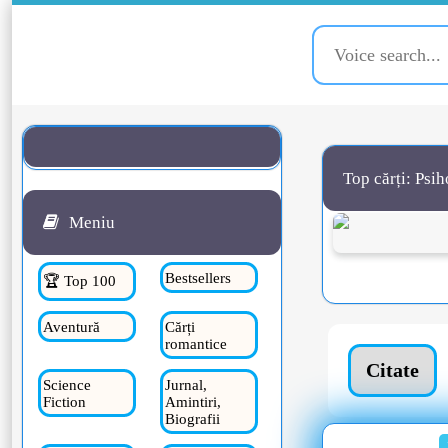
Top cărți: Psih
Meniu
Bestsellers
🏆 Top 100
Aventură
Cărți
romantice
Citate
Science
Jurnal,
Fiction
Amintiri,
Biografii