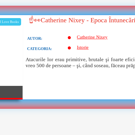
☝👀Catherine Nixey - Epoca Întunecăr
I Love Books
Catherine Nixey
AUTOR:
Istorie
CATEGORIA:
Atacurile lor erau primitive, brutale şi foarte efi
vreo 500 de persoane – şi, când soseau, făceau prăpă