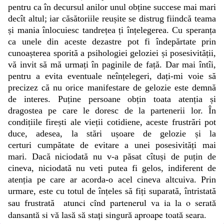
pentru ca în decursul anilor unul obține succese mai mari
decît altul; iar căsătoriile reușite se distrug fiindcă teama
și mania înlocuiesc tandrețea ți înțelegerea. Cu speranța
ca unele din aceste dezastre pot fi îndepărtate prin
cunoașterea sporită a psihologiei geloziei și posesivității,
vă invit să mă urmați în paginile de față. Dar mai întîi,
pentru a evita eventuale neînțelegeri, dați-mi voie să
precizez că nu orice manifestare de gelozie este demnă
de interes. Puține persoane obțin toata atenția și
dragostea pe care le doresc de la partenerii lor. În
condițiile firești ale vieții cotidiene, aceste frustrări pot
duce, adesea, la stări ușoare de gelozie și la
certuri cumpătate de evitare a unei posesivități mai
mari. Dacă niciodată nu v-a păsat cîtuși de puțin de
cineva, niciodată nu veti putea fi gelos, indiferent de
atenția pe care ar acorda-o acel cineva altcuiva. Prin
urmare, este cu totul de înțeles să fiți suparată, întristată
atunci cînd partenerul va ia la o serată
sau frustrată
dansantă si vă lasă să stați singură aproape toată seara.