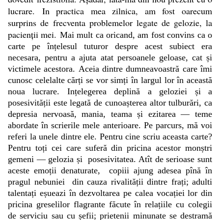
lucrare. In practica mea zilnica, am fost oarecum
surprins de frecventa problemelor legate de gelozie, la
pacienții mei.
Mai mult ca oricand, am fost convins ca o
carte pe înțelesul tuturor despre acest subiect era
necesara, pentru a ajuta atat persoanele geloase, cat și
victimele acestora. Aceia dintre dumneavoastră care îmi
cunosc celelalte cărți se vor simți în largul lor în această
noua lucrare.
Ințelegerea deplină a geloziei și a
posesivității este legată de cunoașterea altor tulburări, ca
depresia nervoasă, mania, teama și ezitarea — teme
abordate în scrierile mele anterioare. Pe parcurs, mă voi
referi la unele dintre ele. Pentru cine scriu aceasta carte?
Pentru toți cei care suferă din pricina acestor monștri
gemeni — gelozia și posesivitatea. Atît de serioase sunt
aceste emoții denaturate, copiii ajung adesea pînă în
pragul nebuniei din cauza rivalității dintre frați; adulti
talentați eșueazi în dezvoltarea pe calea vocației lor din
pricina greselilor flagrante făcute în relațiile cu colegii
de serviciu sau cu șefii; prietenii minunate se destramă