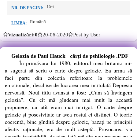
156
NR. DE PAGINI:
Română
LIMBA:
Vizualizări:0
20-06-2020
Post by User
Gelozia de Paul Hauck cărți de pshilologie .PDF
În primăvara lui 1980, editorul meu britanic mi-
a sugerat să scriu o carte despre gelozie. Ea urma să
faci parte din colectia referitoare la problemele
emotionale, deschise de lucrarea mea intitulată Depresia
nervoasă. Noul titlu avansat a fost: „Cum să Învingem
gelozia”. Cu cît mă gîndeam mai mult la această
propunere, cu atît eram mai intrigat. O carte despre
gelozie și posesivitate ar avea rostul ei distinct. O teorie
coerentă, bine gîndită despre gelozie, bazați pe principii
afectiv raționale, era de mult asteptă. Provocarea s-a
dovedit irezistibilă. Așadar, iată-mă din nou prezent cu o