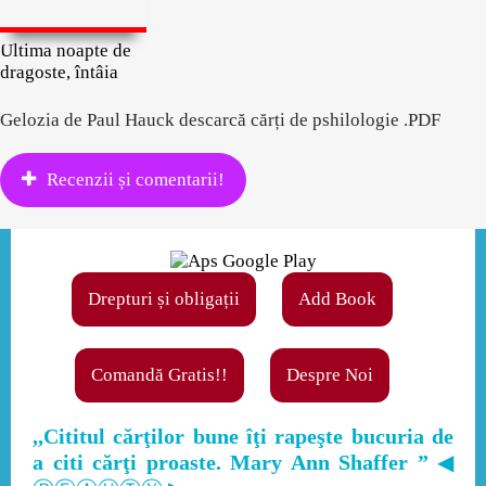
Ultima noapte de
dragoste, întâia
Gelozia de Paul Hauck descarcă cărți de pshilologie .PDF
Recenzii și comentarii!
Drepturi și obligații
Add Book
Comandă Gratis!!
Despre Noi
,,Cititul cărţilor bune îţi rapeşte bucuria de
a citi cărţi proaste. Mary Ann Shaffer ”
◀