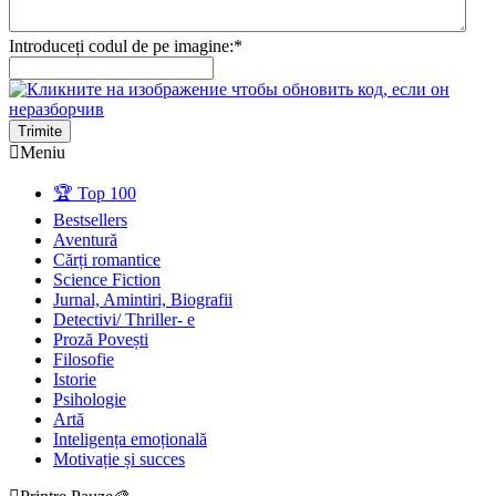
Introduceți codul de pe imagine:
*
Trimite
Meniu
🏆 Top 100
Bestsellers
Aventură
Cărți romantice
Science Fiction
Jurnal, Amintiri, Biografii
Detectivi/ Thriller- e
Proză Povești
Filosofie
Istorie
Psihologie
Artă
Inteligența emoțională
Motivație și succes