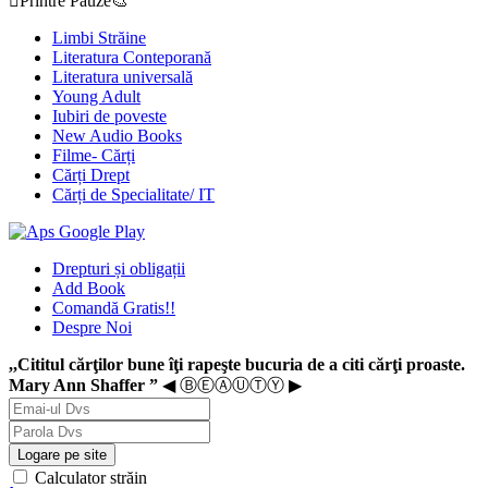
Printre Pauze🎨
Limbi Străine
Literatura Conteporană
Literatura universală
Young Adult
Iubiri de poveste
New Audio Books
Filme- Cărți
Cărți Drept
Cărți de Specialitate/ IT
Drepturi și obligații
Add Book
Comandă Gratis!!
Despre Noi
,,Cititul cărţilor bune îţi rapeşte bucuria de a citi cărţi proaste.
Mary Ann Shaffer ”
◀ ⒷⒺⒶⓊⓉⓎ ▶
Logare pe site
Calculator străin