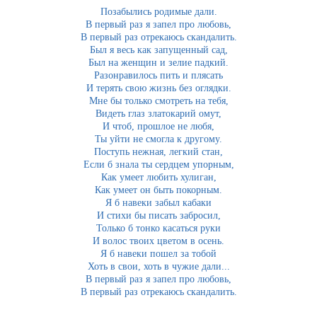
Позабылись родимые дали.
В первый раз я запел про любовь,
В первый раз отрекаюсь скандалить.
Был я весь как запущенный сад,
Был на женщин и зелие падкий.
Разонравилось пить и плясать
И терять свою жизнь без оглядки.
Мне бы только смотреть на тебя,
Видеть глаз златокарий омут,
И чтоб, прошлое не любя,
Ты уйти не смогла к другому.
Поступь нежная, легкий стан,
Если б знала ты сердцем упорным,
Как умеет любить хулиган,
Как умеет он быть покорным.
Я б навеки забыл кабаки
И стихи бы писать забросил,
Только б тонко касаться руки
И волос твоих цветом в осень.
Я б навеки пошел за тобой
Хоть в свои, хоть в чужие дали...
В первый раз я запел про любовь,
В первый раз отрекаюсь скандалить.