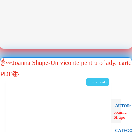
☝👀Joanna Shupe-Un viconte pentru o lady. carte
PDF📚
I Love Books
AUTOR:
Joanna
Shupe
CATEGO