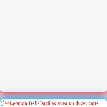
☝👀Leonora Bell-Dacă aș avea un duce. carte