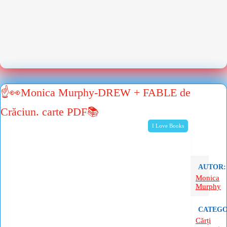
☝👀Monica Murphy-DREW + FABLE de
Crăciun. carte PDF📚
I Love Books
AUTOR:
Monica
Murphy
CATEGO
Cărți