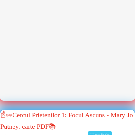
☝👀Cercul Prietenilor 1: Focul Ascuns - Mary Jo
Putney. carte PDF📚
I Love Books