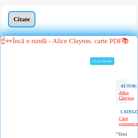
Citate
☝👀Încă o rundă - Alice Clayton. carte PDF📚
I Love Books
AUTOR:
Alice
Clayton
CATEGO
Cărți
romantice
"Vrei