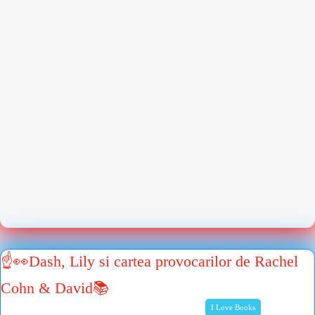
☝👀Dash, Lily si cartea provocarilor de Rachel
Cohn & David📚
I Love Books