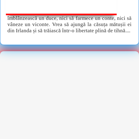
îmblânzească un duce, nici să farmece un conte, nici să
vâneze un viconte. Vrea să ajungă la căsuța mătușii ei
din Irlanda și să trăiască într-o libertate plină de tihnă....