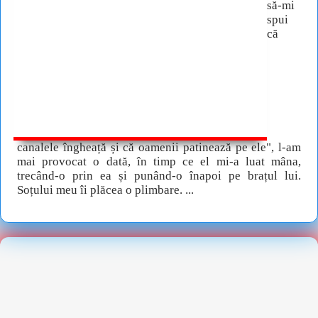
să-mi
spui
că
canalele îngheață și că oamenii patinează pe ele", l-am
mai provocat o dată, în timp ce el mi-a luat mâna,
trecând-o prin ea și punând-o înapoi pe brațul lui.
Soțului meu îi plăcea o plimbare. ...