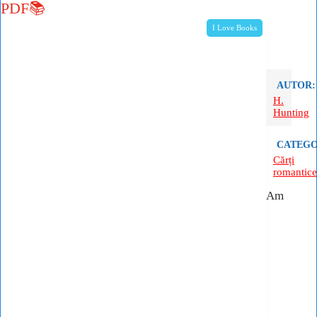
PDF📚
I Love Books
AUTOR:
H.
Hunting
CATEGO
Cărți
romantice
Am