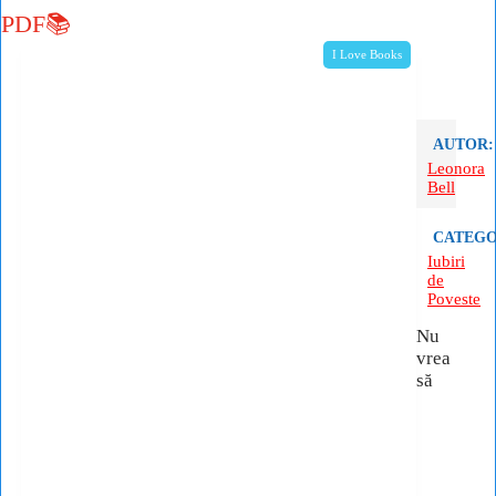
PDF📚
I Love Books
AUTOR:
Leonora
Bell
CATEGO
Iubiri
de
Poveste
Nu
vrea
să