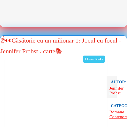
☝👀Căsătorie cu un milionar 1: Jocul cu focul -
Jennifer Probst . carte📚
I Love Books
AUTOR:
Jennifer
Probst
CATEGO
Romane
Contepor