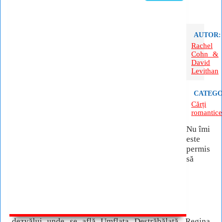
AUTOR:
Rachel
Cohn &
David
Levithan
CATEGO
Cărți
romantice
Nu îmi
este
permis
să
dezvălui unde se află Umflata Destrăbălată, Regina