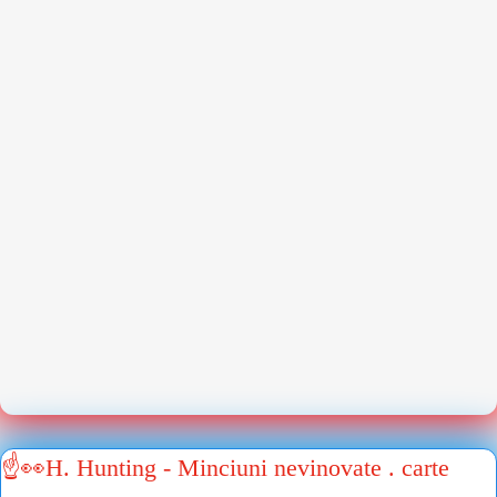
☝👀H. Hunting - Minciuni nevinovate . carte