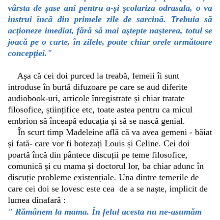
vârsta de şase ani pentru a-şi şcolariza odrasala, o va
instrui încă din primele zile de sarcină. Trebuia să
acţioneze imediat, fără să mai aştepte naşterea, totul se
joacă pe o carte, în zilele, poate chiar orele următoare
concepţiei."
Aşa că cei doi purced la treabă, femeii îi sunt
introduse în burtă difuzoare pe care se aud diferite
audiobook-uri, articole înregistrate și chiar tratate
filosofice, științifice etc, toate astea pentru ca micul
embrion să înceapă educația și să se nască genial.
În scurt timp Madeleine află că va avea gemeni - băiat
și fată- care vor fi botezați Louis și Celine. Cei doi
poartă încă din pântece discuții pe teme filosofice,
comunică și cu mama și doctorul lor, ba chiar adunc în
discuție probleme existențiale. Una dintre temerile de
care cei doi se lovesc este cea de a se naște, implicit de
lumea dinafară :
" Rămânem la mama. În felul acesta nu ne-asumăm