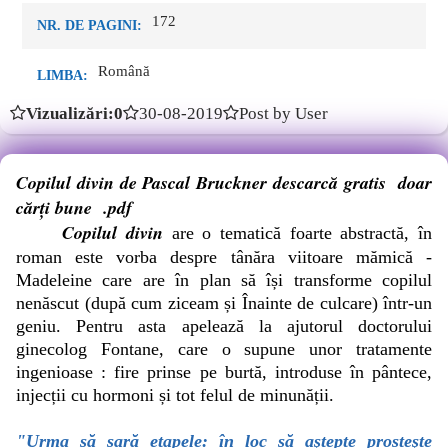
172
NR. DE PAGINI:
Română
LIMBA:
Vizualizări:0
30-08-2019
Post by User
Copilul divin de Pascal Bruckner descarcă gratis doar
cărți bune .pdf
Copilul divin
are o tematică foarte abstractă, în
roman este vorba despre tânăra viitoare mămică -
Madeleine care are în plan să își transforme copilul
nenăscut (după cum ziceam și Înainte de culcare) într-un
geniu. Pentru asta apelează la ajutorul doctorului
ginecolog Fontane, care o supune unor tratamente
ingenioase : fire prinse pe burtă, introduse în pântece,
injecții cu hormoni și tot felul de minunății.
"Urma să sară etapele: în loc să aştepte prosteşte