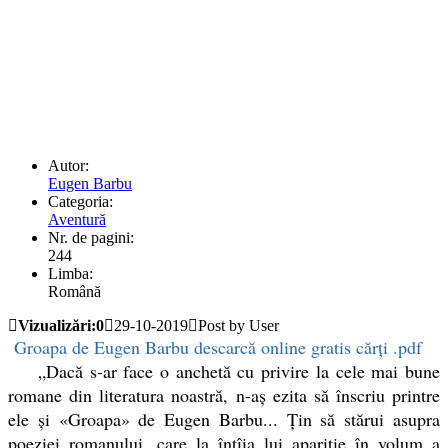
Autor:
Eugen Barbu
Categoria:
Aventură
Nr. de pagini:
244
Limba:
Română
Vizualizări:0
29-10-2019
Post by User
Groapa de Eugen Barbu descarcă online gratis cărți .pdf
„Dacă s-ar face o anchetă cu privire la cele mai bune
romane din literatura noastră, n-aș ezita să înscriu printre
ele și «Groapa» de Eugen Barbu... Țin să stărui asupra
poeziei romanului, care la întîia lui apariție în volum a