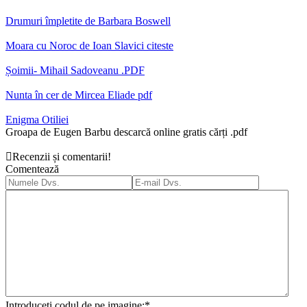
Drumuri împletite de Barbara Boswell
Moara cu Noroc de Ioan Slavici citeste
Șoimii- Mihail Sadoveanu .PDF
Nunta în cer de Mircea Eliade pdf
Enigma Otiliei
Groapa de Eugen Barbu descarcă online gratis cărți .pdf
Recenzii și comentarii!
Comentează
Introduceți codul de pe imagine:
*