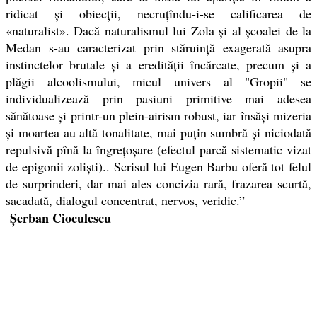
ridicat și obiecții, necruțîndu-i-se calificarea de
«naturalist». Dacă naturalismul lui Zola și al școalei de la
Medan s-au caracterizat prin stăruință exagerată asupra
instinctelor brutale și a eredității încărcate, precum și a
plăgii alcoolismului, micul univers al "Gropii" se
individualizează prin pasiuni primitive mai adesea
sănătoase și printr-un plein-airism robust, iar însăși mizeria
și moartea au altă tonalitate, mai puțin sumbră și niciodată
repulsivă pînă la îngrețoșare (efectul parcă sistematic vizat
de epigonii zoliști).. Scrisul lui Eugen Barbu oferă tot felul
de surprinderi, dar mai ales concizia rară, frazarea scurtă,
sacadată, dialogul concentrat, nervos, veridic.”
Șerban Cioculescu