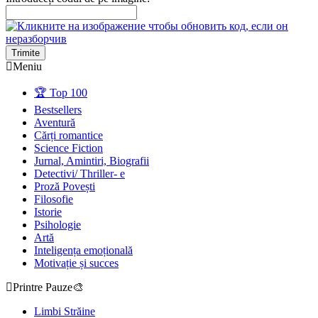
Trimite
Meniu
🏆 Top 100
Bestsellers
Aventură
Cărți romantice
Science Fiction
Jurnal, Amintiri, Biografii
Detectivi/ Thriller- e
Proză Povești
Filosofie
Istorie
Psihologie
Artă
Inteligența emoțională
Motivație și succes
Printre Pauze🎨
Limbi Străine