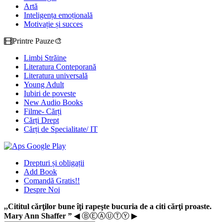
Artă
Inteligența emoțională
Motivație și succes
Printre Pauze🎨
Limbi Străine
Literatura Conteporană
Literatura universală
Young Adult
Iubiri de poveste
New Audio Books
Filme- Cărți
Cărți Drept
Cărți de Specialitate/ IT
Drepturi și obligații
Add Book
Comandă Gratis!!
Despre Noi
,,Cititul cărţilor bune îţi rapeşte bucuria de a citi cărţi proaste.
Mary Ann Shaffer ”
◀ ⒷⒺⒶⓊⓉⓎ ▶