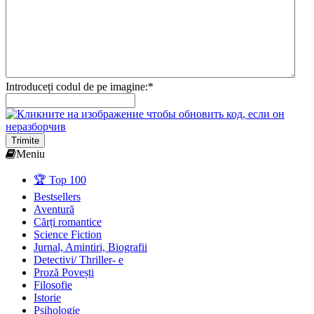
Introduceți codul de pe imagine:
*
Trimite
Meniu
🏆 Top 100
Bestsellers
Aventură
Cărți romantice
Science Fiction
Jurnal, Amintiri, Biografii
Detectivi/ Thriller- e
Proză Povești
Filosofie
Istorie
Psihologie