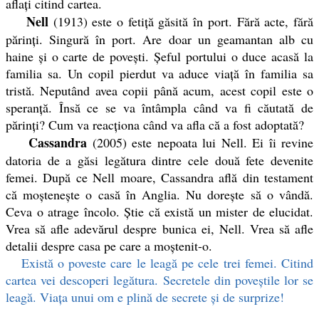
aflați citind cartea.
Nell
(1913) este o fetiță găsită în port. Fără acte, fără
părinți. Singură în port. Are doar un geamantan alb cu
haine și o carte de povești. Șeful portului o duce acasă la
familia sa. Un copil pierdut va aduce viață în familia sa
tristă. Neputând avea copii până acum, acest copil este o
speranță. Însă ce se va întâmpla când va fi căutată de
părinți? Cum va reacționa când va afla că a fost adoptată?
Cassandra
(2005) este nepoata lui Nell. Ei îi revine
datoria de a găsi legătura dintre cele două fete devenite
femei. După ce Nell moare, Cassandra află din testament
că moștenește o casă în Anglia. Nu dorește să o vândă.
Ceva o atrage încolo. Știe că există un mister de elucidat.
Vrea să afle adevărul despre bunica ei, Nell. Vrea să afle
detalii despre casa pe care a moștenit-o.
Există o poveste care le leagă pe cele trei femei. Citind
cartea vei descoperi legătura. Secretele din poveștile lor se
leagă. Viața unui om e plină de secrete și de surprize!