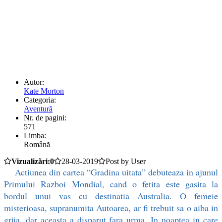
Autor:
Kate Morton
Categoria:
Aventură
Nr. de pagini:
571
Limba:
Română
Vizualizări:0
28-03-2019
Post by User
Actiunea din cartea “Gradina uitata” debuteaza in ajunul
Primului Razboi Mondial, cand o fetita este gasita la
bordul unui vas cu destinatia Australia. O femeie
misterioasa, supranumita Autoarea, ar fi trebuit sa o aiba in
grija, dar aceasta a disparut fara urma. In noaptea in care