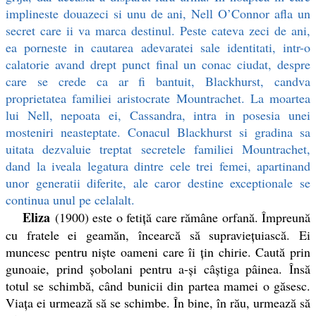
implineste douazeci si unu de ani, Nell O’Connor afla un
secret care ii va marca destinul. Peste cateva zeci de ani,
ea porneste in cautarea adevaratei sale identitati, intr-o
calatorie avand drept punct final un conac ciudat, despre
care se crede ca ar fi bantuit, Blackhurst, candva
proprietatea familiei aristocrate Mountrachet. La moartea
lui Nell, nepoata ei, Cassandra, intra in posesia unei
mosteniri neasteptate. Conacul Blackhurst si gradina sa
uitata dezvaluie treptat secretele familiei Mountrachet,
dand la iveala legatura dintre cele trei femei, apartinand
unor generatii diferite, ale caror destine exceptionale se
continua unul pe celalalt.
Eliza
(1900) este o fetiță care rămâne orfană. Împreună
cu fratele ei geamăn, încearcă să supraviețuiască. Ei
muncesc pentru niște oameni care îi țin chirie. Caută prin
gunoaie, prind șobolani pentru a-și câștiga pâinea. Însă
totul se schimbă, când bunicii din partea mamei o găsesc.
Viața ei urmează să se schimbe. În bine, în rău, urmează să