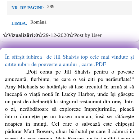
289
NR. DE PAGINI:
Română
LIMBA:
Vizualizări:0
29-12-2020
Post by User
În sfîrșit iubirea de Jill Shalvis top cele mai vindute și
citite iubiri de poeveste a anului , carte .PDF
„Poți conta pe Jill Shalvis pentru o poveste
amuzantă, fierbinte, pe care o vei citi pe nerăsuflate!“
Amy Michaels se hotărăște să lase trecutul în urmă și să
înceapă o viață nouă în Lucky Harbor, unde își găsește
un post de chelneriță la singurul restaurant din oraș. Într-
o zi, nerăbdătoare să exploreze împrejurimile, pleacă
într-o drumeție pe un traseu montan, însă se rătăcește
noaptea în munți. Cel care o salvează este chipeșul
pădurar Matt Bowers, chiar bărbatul pe care îl admiră în
secret de ceva vreme. Matt Bowers, un fost polițist care a