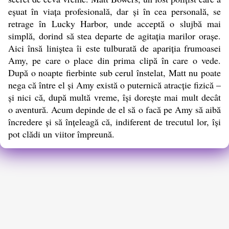
eșuat în viața profesională, dar și în cea personală, se
retrage în Lucky Harbor, unde acceptă o slujbă mai
simplă, dorind să stea departe de agitația marilor orașe.
Aici însă liniștea îi este tulburată de apariția frumoasei
Amy, pe care o place din prima clipă în care o vede.
După o noapte fierbinte sub cerul înstelat, Matt nu poate
nega că între el și Amy există o puternică atracție fizică –
și nici că, după multă vreme, își dorește mai mult decât
o aventură. Acum depinde de el să o facă pe Amy să aibă
încredere și să înțeleagă că, indiferent de trecutul lor, își
pot clădi un viitor împreună.