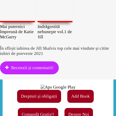
Mai puternici
Îndrăgostită
împreună de Katie
nebuneşte vol.1 de
McGarry
Jill
În sfîrșit iubirea de Jill Shalvis top cele mai vindute și citite
iubiri de poeveste 2021
Recenzii și comentarii!
Drepturi și obligații
Add Book
Comandă Gratis!!
Despre Noi