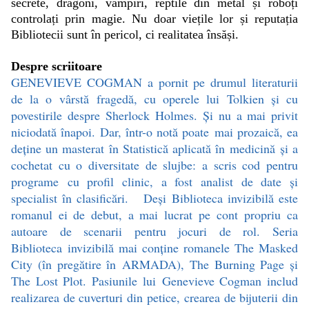
secrete, dragoni, vampiri, reptile din metal și roboți
controlați prin magie. Nu doar viețile lor și reputația
Bibliotecii sunt în pericol, ci realitatea însăși.
Despre scriitoare
GENEVIEVE COGMAN a pornit pe drumul literaturii
de la o vârstă fragedă, cu operele lui Tolkien şi cu
povestirile despre Sherlock Holmes. Şi nu a mai privit
niciodată înapoi. Dar, într-o notă poate mai prozaică, ea
deţine un masterat în Statistică aplicată în medicină şi a
cochetat cu o diversitate de slujbe: a scris cod pentru
programe cu profil clinic, a fost analist de date şi
specialist în clasificări. Deşi Biblioteca invizibilă este
romanul ei de debut, a mai lucrat pe cont propriu ca
autoare de scenarii pentru jocuri de rol. Seria
Biblioteca invizibilă mai conţine romanele The Masked
City (în pregătire în ARMADA), The Burning Page şi
The Lost Plot. Pasiunile lui Genevieve Cogman includ
realizarea de cuverturi din petice, crearea de bijuterii din