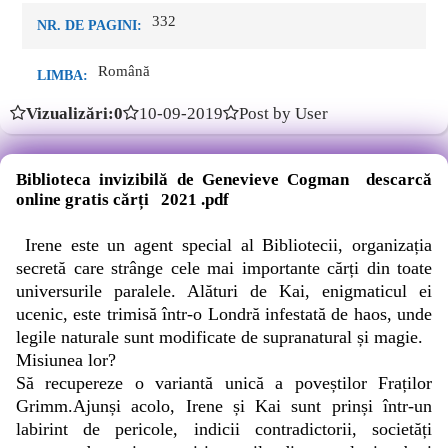
332
NR. DE PAGINI:
Română
LIMBA:
Vizualizări:0
10-09-2019
Post by User
Biblioteca invizibilă de Genevieve Cogman descarcă
online gratis cărți 2021 .pdf
Irene este un agent special al Bibliotecii, organizația
secretă care strânge cele mai importante cărți din toate
universurile paralele. Alături de Kai, enigmaticul ei
ucenic, este trimisă într-o Londră infestată de haos, unde
legile naturale sunt modificate de supranatural și magie.
Misiunea lor?
Să recupereze o variantă unică a poveștilor Fraților
Grimm.Ajunși acolo, Irene și Kai sunt prinși într-un
labirint de pericole, indicii contradictorii, societăți