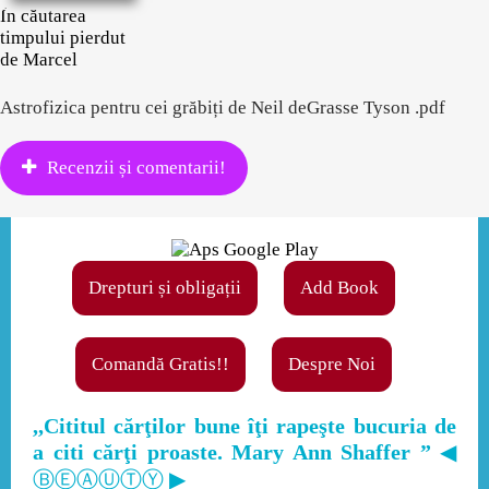
În căutarea
timpului pierdut
de Marcel
Astrofizica pentru cei grăbiți de Neil deGrasse Tyson .pdf
Recenzii și comentarii!
Drepturi și obligații
Add Book
Comandă Gratis!!
Despre Noi
,,Cititul cărţilor bune îţi rapeşte bucuria de
a citi cărţi proaste. Mary Ann Shaffer ”
◀
ⒷⒺⒶⓊⓉⓎ ▶