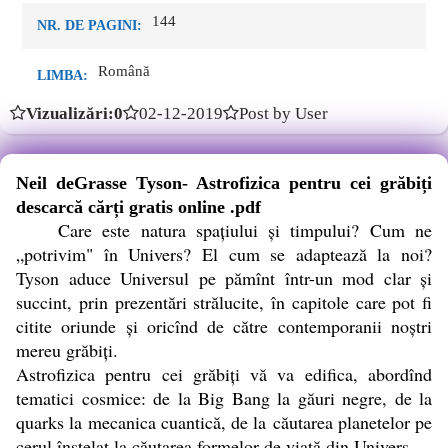
144
NR. DE PAGINI:
Română
LIMBA:
Vizualizări:0
02-12-2019
Post by User
Neil deGrasse Tyson- Astrofizica pentru cei grăbiți
descarcă cărți gratis online .pdf
Care este natura spațiului și timpului? Cum ne
„potrivim" în Univers? El cum se adaptează la noi?
Tyson aduce Universul pe pămînt într-un mod clar și
succint, prin prezentări strălucite, în capitole care pot fi
citite oriunde și oricînd de către contemporanii noștri
mereu grăbiți.
Astrofizica pentru cei grăbiți vă va edifica, abordînd
tematici cosmice: de la Big Bang la găuri negre, de la
quarks la mecanica cuantică, de la căutarea planetelor pe
cerul înstelat la căutarea formelor de viață din Univers.