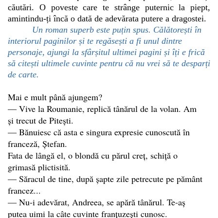
căutări. O poveste care te strânge puternic la piept,
amintindu-ți încă o dată de adevărata putere a dragostei.
Un roman superb este puțin spus. Călătorești în
interiorul paginilor și te regăsești a fi unul dintre
personaje, ajungi la sfârșitul ultimei pagini și îți e frică
să citești ultimele cuvinte pentru că nu vrei să te desparți
de carte.
Mai e mult până ajungem?
— Vive la Roumanie, replică tânărul de la volan. Am
și trecut de Pitești.
— Bănuiesc că asta e singura expresie cunoscută în
franceză, Ștefan.
Fata de lângă el, o blondă cu părul creț, schiță o
grimasă plictisită.
— Săracul de tine, după șapte zile petrecute pe pământ
francez...
— Nu-i adevărat, Andreea, se apără tânărul. Te-aș
putea uimi la câte cuvinte franțuzești cunosc.