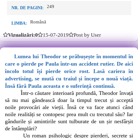
249
NR. DE PAGINI:
Română
LIMBA:
Vizualizări:0
15-07-2019
Post by User
Lumea lui Theodor se prăbușește în momentul în
care o pierde pe Paula într-un accident rutier. De aici
încolo totul își pierde orice rost. Lasă cariera în
advertising, se mută cu traiul și începe o nouă viață.
Însă fără Paula aceasta e o suferință continuă.
Într-o căutare interioară profundă, Theodor învață
să nu mai gândească doar la timpul trecut și acceptă
noile provocări ale vieții. Însă ce va face atunci când
noile realități se contopesc prea mult cu trecutul său? Iar
gândurile și amintirile sunt tulburate de un șir nesfârșit
de întâmplări?
Un roman psihologic despre pierderi, secrete și