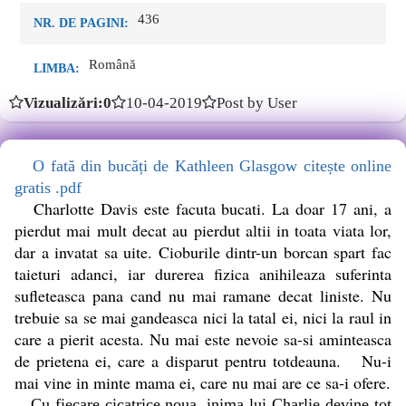
436
NR. DE PAGINI:
Română
LIMBA:
Vizualizări:0
10-04-2019
Post by User
O fată din bucăți de Kathleen Glasgow citește online
gratis .pdf
Charlotte Davis este facuta bucati. La doar 17 ani, a
pierdut mai mult decat au pierdut altii in toata viata lor,
dar a invatat sa uite. Cioburile dintr-un borcan spart fac
taieturi adanci, iar durerea fizica anihileaza suferinta
sufleteasca pana cand nu mai ramane decat liniste. Nu
trebuie sa se mai gandeasca nici la tatal ei, nici la raul in
care a pierit acesta. Nu mai este nevoie sa-si aminteasca
de prietena ei, care a disparut pentru totdeauna. Nu-i
mai vine in minte mama ei, care nu mai are ce sa-i ofere.
Cu fiecare cicatrice noua, inima lui Charlie devine tot