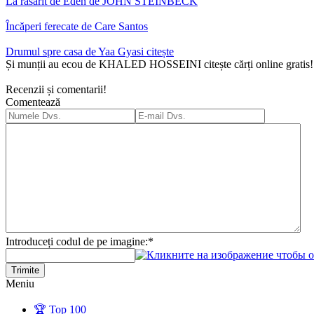
La răsărit de Eden de JOHN STEINBECK
Încăperi ferecate de Care Santos
Drumul spre casa de Yaa Gyasi citește
Și munții au ecou de KHALED HOSSEINI citește cărți online gratis!
Recenzii și comentarii!
Comentează
Introduceți codul de pe imagine:
*
Trimite
Meniu
🏆 Top 100