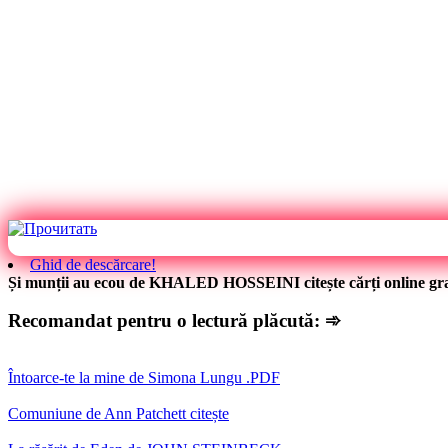
Ghid de descărcare!
Și munții au ecou de KHALED HOSSEINI citește cărți online gra
Recomandat pentru o lectură plăcută: ➾
Întoarce-te la mine de Simona Lungu .PDF
Comuniune de Ann Patchett citește