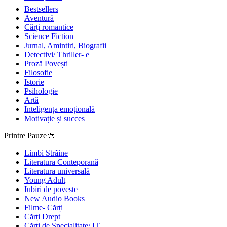
Bestsellers
Aventură
Cărți romantice
Science Fiction
Jurnal, Amintiri, Biografii
Detectivi/ Thriller- e
Proză Povești
Filosofie
Istorie
Psihologie
Artă
Inteligența emoțională
Motivație și succes
Printre Pauze🎨
Limbi Străine
Literatura Conteporană
Literatura universală
Young Adult
Iubiri de poveste
New Audio Books
Filme- Cărți
Cărți Drept
Cărți de Specialitate/ IT