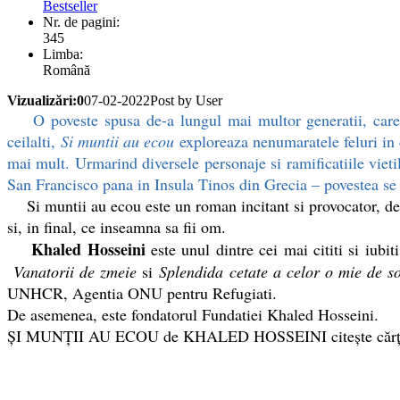
Bestseller
Nr. de pagini:
345
Limba:
Română
Vizualizări:0
07-02-2022
Post by User
O poveste spusa de-a lungul mai multor generatii, care gra
ceilalti,
Si muntii au ecou
exploreaza nenumaratele feluri in c
mai mult. Urmarind diversele personaje si ramificatiile vietil
San Francisco pana in Insula Tinos din Grecia – povestea se
Si muntii au ecou este un roman incitant si provocator, dem
si, in final, ce inseamna sa fii om.
Khaled Hosseini
este unul dintre cei mai cititi si iubi
Vanatorii de zmeie
si
Splendida cetate a celor o mie de so
UNHCR, Agentia ONU pentru Refugiati.
De asemenea, este fondatorul Fundatiei Khaled Hosseini.
ŞI MUNŢII AU ECOU de KHALED HOSSEINI citește cărți o