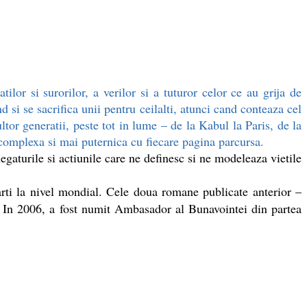
lor si surorilor, a verilor si a tuturor celor ce au grija de
 si se sacrifica unii pentru ceilalti, atunci cand conteaza cel
ltor generatii, peste tot in lume – de la Kabul la Paris, de la
complexa si mai puternica cu fiecare pagina parcursa.
turile si actiunile care ne definesc si ne modeleaza vietile
carti la nivel mondial. Cele doua romane publicate anterior –
i. In 2006, a fost numit Ambasador al Bunavointei din partea