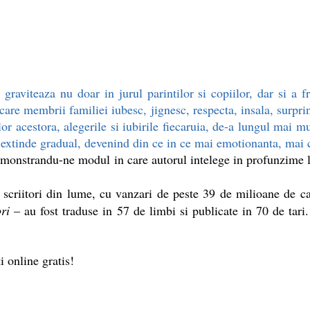
viteaza nu doar in jurul parintilor si copiilor, dar si a frati
are membrii familiei iubesc, jignesc, respecta, insala, surprind
or acestora, alegerile si iubirile fiecaruia, de-a lungul mai mu
 extinde gradual, devenind din ce in ce mai emotionanta, mai 
onstrandu-ne modul in care autorul intelege in profunzime lega
ti scriitori din lume, cu vanzari de peste 39 de milioane de 
ri
– au fost traduse in 57 de limbi si publicate in 70 de tar
nline gratis!