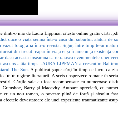
e dintr-o mie de Laura Lippman citește online gratis cărți .pd
ict duce o viață senină într-o casă din suburbii, alături de soţ
m văzut fotografia într-o revistă. Sigur, între timp te-ai matu
turisit din trecut reapar în viața ei și îi amenință existența co
iar dacă aceasta înseamnă să retrăiască evenimentele unei veri t
nut ascuns atâta timp. LAURA LIPPMAN a crescut în Baltimore
 ziarul The Sun.
A publicat şapte cărţi în timp ce lucra ca zia
ica în întregime literaturii. A scris unsprezece romane în ser
vestiri. Cărţile sale au fost recompensate cu numeroase dist
, Gumshoe, Barry şi Macavity. Autoare apreciată, cu numer
 cu un nou roman, o poveste plină de forţă şi absolut fasci
a efectele devastatoare ale unei experiențe traumatizante asupr