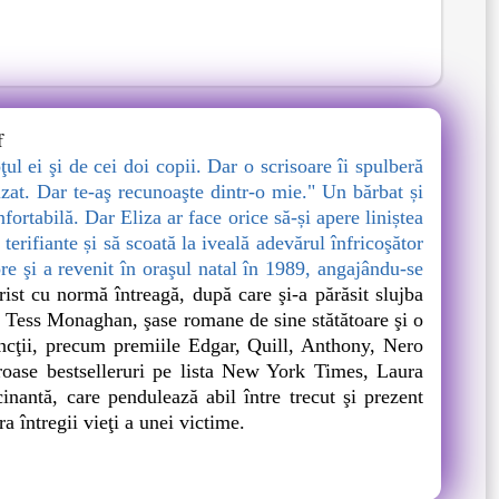
f
ul ei şi de cei doi copii. Dar o scrisoare îi spulberă
rizat. Dar te-aş recunoaşte dintr-o mie." Un bărbat și
nfortabilă. Dar Eliza ar face orice să-și apere liniștea
erifiante și să scoată la iveală adevărul înfricoşător
 şi a revenit în oraşul natal în 1989, angajându-se
rist cu normă întreagă, după care şi-a părăsit slujba
ia Tess Monaghan, şase romane de sine stătătoare şi o
incţii, precum premiile Edgar, Quill, Anthony, Nero
oase bestselleruri pe lista New York Times, Laura
nantă, care pendulează abil între trecut şi prezent
a întregii vieţi a unei victime.