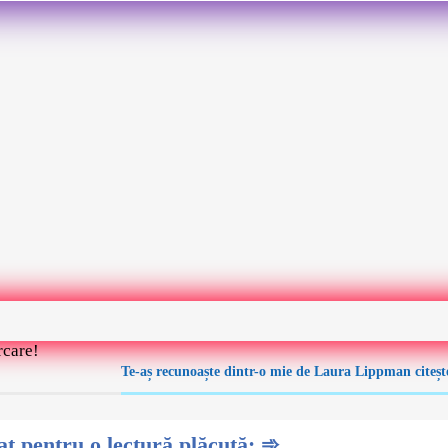
rcare!
Te-aș recunoaște dintr-o mie de Laura Lippman citește 
 pentru o lectură plăcută: ➾