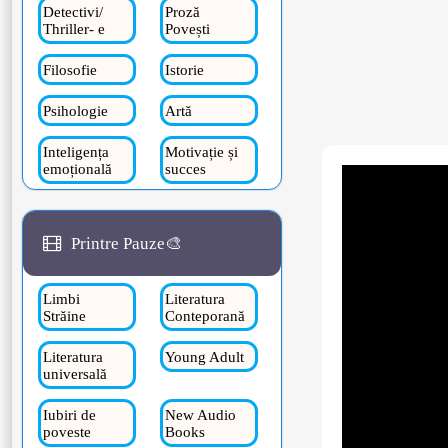
Detectivi/
Proză
Thriller- e
Povești
Filosofie
Istorie
Psihologie
Artă
Inteligența
Motivație și
emoțională
succes
Printre Pauze🎨
Limbi
Literatura
Străine
Conteporană
Literatura
Young Adult
universală
Iubiri de
New Audio
poveste
Books