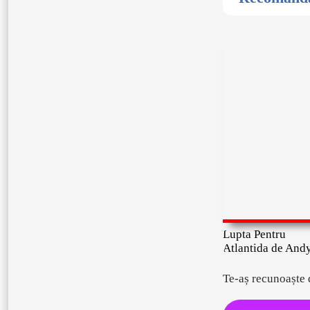
Lupta Pentru
Atlantida de And
Te-aș recunoaște d