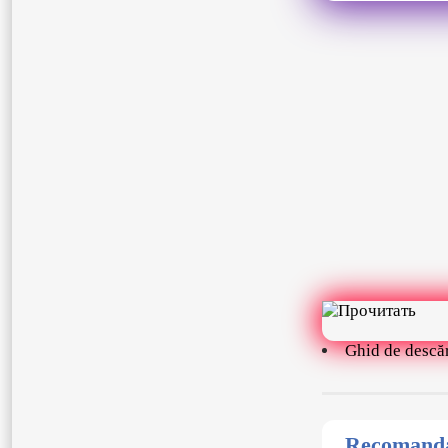
Ghid de descă
Recomandat