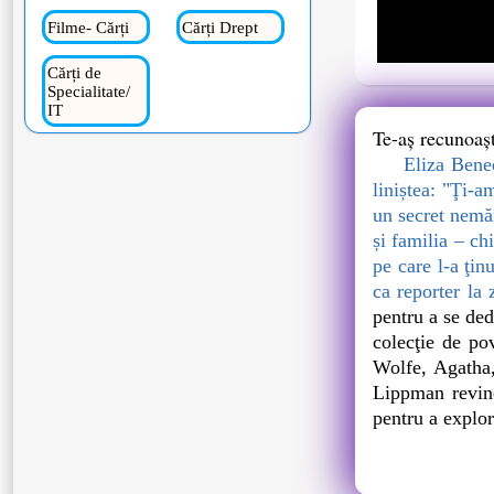
Filme- Cărți
Cărți Drept
Cărți de
Specialitate/
IT
Te-aș recunoașt
Eliza Bened
liniștea: "Ţi-a
un secret nemăr
și familia – ch
pe care l-a ţi
ca reporter la
pentru a se ded
colecţie de po
Wolfe, Agatha
Lippman revine
pentru a explor