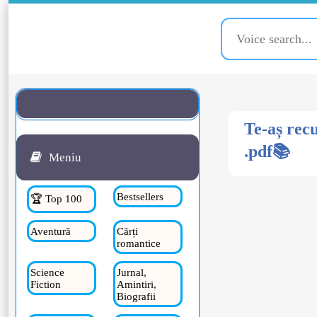
Te-aș rec
.pdf📚
Meniu
Bestsellers
🏆 Top 100
Aventură
Cărți
romantice
Science
Jurnal,
Fiction
Amintiri,
Biografii