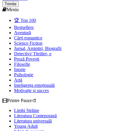
Trimite
Meniu
🏆 Top 100
Bestsellers
Aventură
Cărți romantice
Science Fiction
Jurnal, Amintiri, Biografii
Detectivi/ Thriller- e
Proză Povești
Filosofie
Istorie
Psihologie
Artă
Inteligența emoțională
Motivație și succes
Printre Pauze🎨
Limbi Străine
Literatura Conteporană
Literatura universală
Young Adult