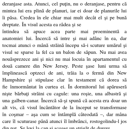
deranjase asta. Atunci, cel puţin, nu o deranjase, pentru că
mintea lui era plină de planuri, iar ei doar de planurile lui
îi păsa. Credea în ele chiar mai mult decât el şi pe bună
dreptate. În visul acesta ea râdea şi se
întindea să apuce acea parte mai proeminentă a
anatomiei lui. Încercă să intre şi mai adânc în ea, dar
tocmai atunci o mână străină începu să-i scuture umărul şi
visul se sparse la fel ca un balon de săpun. Nu mai avea
nouăsprezece ani şi nici nu mai locuia în apartamentul cu
două camere din New Jersey. Peste şase luni urma să
împlinească optzeci de ani, trăia la o fermă din New
Hampshire şi stipulase clar în testament că dorea să
fie înmormântat în curtea ei. În dormitorul lui apăruseră
nişte bărbaţi străini cu cagule: una roşie, una albastră şi
una galben-canar. Încercă să-şi spună că acesta era doar un
alt vis, că visul încântător de la început se transformase
în coşmar – aşa cum se întâmplă câteodată –, dar mâna
care îl scuturase până atunci îl îmbrânci, rostogolindu-l jos
din pat. Se lovi la cap şi scoase un strigăt de durere.