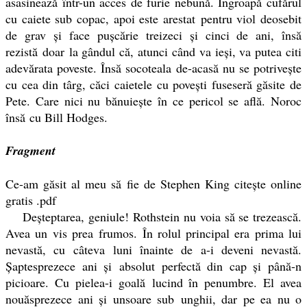
asasinează într-un acces de furie nebună. Îngroapă cufărul
cu caiete sub copac, apoi este arestat pentru viol deosebit
de grav și face pușcărie treizeci și cinci de ani, însă
rezistă doar la gândul că, atunci când va ieși, va putea citi
adevărata poveste. Însă socoteala de-acasă nu se potrivește
cu cea din târg, căci caietele cu povești fuseseră găsite de
Pete. Care nici nu bănuiește în ce pericol se află. Noroc
însă cu Bill Hodges.
Fragment
Ce-am găsit al meu să fie de Stephen King citește online
gratis .pdf
Deşteptarea, geniule! Rothstein nu voia să se trezească.
Avea un vis prea frumos. În rolul principal era prima lui
nevastă, cu câteva luni înainte de a-i deveni nevastă.
Şaptesprezece ani şi absolut perfectă din cap şi până-n
picioare. Cu pielea-i goală lucind în penumbre. El avea
nouăsprezece ani şi unsoare sub unghii, dar pe ea nu o