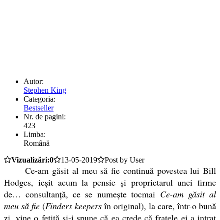
Autor:
Stephen King
Categoria:
Bestseller
Nr. de pagini:
423
Limba:
Română
Vizualizări:0
13-05-2019
Post by User
Ce-am găsit al meu să fie continuă povestea lui Bill
Hodges, ieșit acum la pensie și proprietarul unei firme
de… consultanță, ce se numește tocmai
Ce-am găsit al
meu să fie
(
Finders keepers
în original), la care, într-o bună
zi, vine o fetiță și-i spune că ea crede că fratele ei a intrat