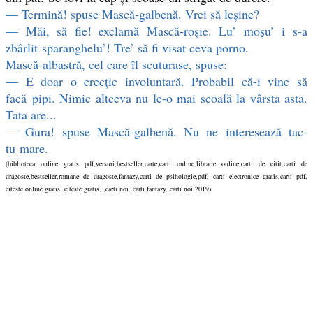
— Termină! spuse Mască-galbenă. Vrei să leşine?
— Măi, să fie! exclamă Mască-roşie. Lu’ moşu’ i s-a
zbârlit sparanghelu’! Tre’ să fi visat ceva porno.
Mască-albastră, cel care îl scuturase, spuse:
— E doar o erecţie involuntară. Probabil că-i vine să
facă pipi. Nimic altceva nu le-o mai scoală la vârsta asta.
Tata are...
— Gura! spuse Mască-galbenă. Nu ne interesează tac-
tu mare.
(biblioteca online gratis pdf,versuri,bestseller,carte,carti online,librarie online,carti de citit,carti de
dragoste,bestseller,romane de dragoste,fantazy,carti de psihologie,pdf, carti electronice gratis,carti pdf,
citeste online gratis, citeste gratis, ,carti noi, carti fantazy, carti noi 2019)