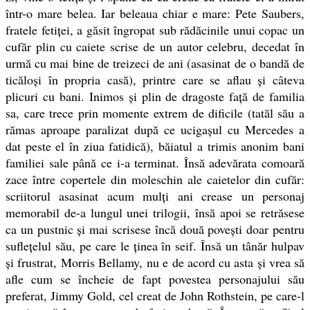
într-o mare belea. Iar beleaua chiar e mare: Pete Saubers,
fratele fetiței, a găsit îngropat sub rădăcinile unui copac un
cufăr plin cu caiete scrise de un autor celebru, decedat în
urmă cu mai bine de treizeci de ani (asasinat de o bandă de
ticăloși în propria casă), printre care se aflau și câteva
plicuri cu bani. Inimos și plin de dragoste față de familia
sa, care trece prin momente extrem de dificile (tatăl său a
rămas aproape paralizat după ce ucigașul cu Mercedes a
dat peste el în ziua fatidică), băiatul a trimis anonim bani
familiei sale până ce i-a terminat. Însă adevărata comoară
zace între copertele din moleschin ale caietelor din cufăr:
scriitorul asasinat acum mulți ani crease un personaj
memorabil de-a lungul unei trilogii, însă apoi se retrăsese
ca un pustnic și mai scrisese încă două povești doar pentru
suflețelul său, pe care le ținea în seif. Însă un tânăr hulpav
și frustrat, Morris Bellamy, nu e de acord cu asta și vrea să
afle cum se încheie de fapt povestea personajului său
preferat, Jimmy Gold, cel creat de John Rothstein, pe care-l