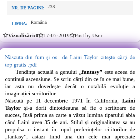
238
NR. DE PAGINI:
Română
LIMBA:
Vizualizări:0
17-05-2019
Post by User
Născuta din fum şi os de Laini Taylor citește cărți de
top gratis .pdf
Tendința actuală a genului
„fantasy”
este aceea de
continuă ascensiune. Se scriu cărți din ce în ce mai bune,
iar asta nu dovedește decât o notabilă evoluție a
imaginației scriitorilor.
Născută pe 11 decembrie 1971 în California,
Laini
Taylor
și-a dorit dintotdeauna să fie o scriitoare de
succes, însă prima sa carte a văzut lumina tiparului abia
când Laini avea 35 de ani. Stilul și originalitatea sa au
propulsat-o instant în topul preferințelor cititorilor de
„fantasy”, astăzi fiind una din cele mai apreciate