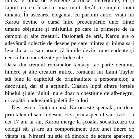
lumea e plină de elemente ascunse, incredibile, ci și
faptul că ea însăși e mai mult decât o simplă ființă
umană. În așezarea elegantă, cu parfum antic, viața lui
Karou devine o cursă între preocupările unei ființe
umane obișnuite și misiunile pe care le primește de la
demoni și alte creaturi. Pasionată de artă, Karou are o
adevărată colecție de desene pe care mintea și inima sa i
le-a dictat… sau poate că lumile devin transcendente și
cer să fie concretizate pe foile sale.
Dacă din trendul romanelor fantasy fac parte demoni,
himere și alte creaturi mitice, romanul lui Laini Taylor
stă bine la capitolul de originalitate a personajelor, a
decorului, dar și a acțiunii. Clasica luptă dintre forțele
binelui și ale răului, nu e doar o chestiune de alb-negru,
ci capătă o adevărată paletă de culori.
Deși este o ființă umană, Karou este specială, nu doar
prin talentul său la desen, ci și prin aspectul său fizic. La
cei 17 ani ai săi, Karou merge la școală, socializează cu
colegii săi și are un comportament tipic unei tinere de
vârsta sa. Nimeni nu știe că dincolo de aceste aparențe,