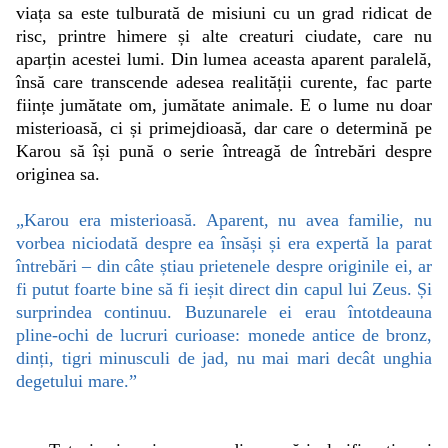
viața sa este tulburată de misiuni cu un grad ridicat de
risc, printre himere și alte creaturi ciudate, care nu
aparțin acestei lumi. Din lumea aceasta aparent paralelă,
însă care transcende adesea realității curente, fac parte
ființe jumătate om, jumătate animale. E o lume nu doar
misterioasă, ci și primejdioasă, dar care o determină pe
Karou să își pună o serie întreagă de întrebări despre
originea sa.
„Karou era misterioasă. Aparent, nu avea familie, nu
vorbea niciodată despre ea însăși și era expertă la parat
întrebări – din câte știau prietenele despre originile ei, ar
fi putut foarte bine să fi ieșit direct din capul lui Zeus. Și
surprindea continuu. Buzunarele ei erau întotdeauna
pline-ochi de lucruri curioase: monede antice de bronz,
dinți, tigri minusculi de jad, nu mai mari decât unghia
degetului mare.”