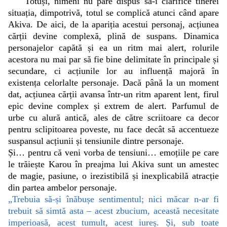
Totuși, nimeni nu pare dispus să-i clarifice tinerei
situația, dimpotrivă, totul se complică atunci când apare
Akiva. De aici, de la apariția acestui personaj, acțiunea
cărții devine complexă, plină de suspans. Dinamica
personajelor capătă și ea un ritm mai alert, rolurile
acestora nu mai par să fie bine delimitate în principale și
secundare, ci acțiunile lor au influență majoră în
existența celorlalte personaje. Dacă până la un moment
dat, acțiunea cărții avansa într-un ritm aparent lent, firul
epic devine complex și extrem de alert. Parfumul de
urbe cu alură antică, ales de către scriitoare ca decor
pentru sclipitoarea poveste, nu face decât să accentueze
suspansul acțiunii și tensiunile dintre personaje.
Și… pentru că veni vorba de tensiuni… emoțiile pe care
le trăiește Karou în preajma lui Akiva sunt un amestec
de magie, pasiune, o irezistibilă și inexplicabilă atracție
din partea ambelor personaje.
„Trebuia să-și înăbușe sentimentul; nici măcar n-ar fi
trebuit să simtă asta – acest zbucium, această necesitate
imperioasă, acest tumult, acest iureș. Și, sub toate