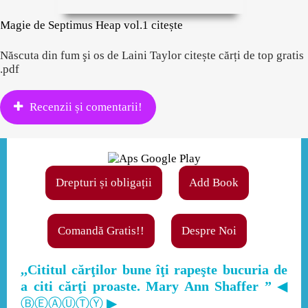
Magie de Septimus Heap vol.1 citește
Născuta din fum şi os de Laini Taylor citește cărți de top gratis
.pdf
Recenzii și comentarii!
Drepturi și obligații
Add Book
Comandă Gratis!!
Despre Noi
,,Cititul cărţilor bune îţi rapeşte bucuria de
a citi cărţi proaste. Mary Ann Shaffer ”
◀
ⒷⒺⒶⓊⓉⓎ ▶