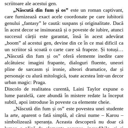
scriitoare ale acestui gen.
„Născută din fum și os”
este un roman captivant,
care furnizează exact acele coordonate pe care iubitorii
genului „fantasy” le caută: suspans și originalitate. Dacă
în acest decor se insinuează și o poveste de iubire, atunci
succesul cărții este garantat, însă în acest adevărat
„boom” al acestui gen, devine din ce în ce mai dificil ca
un scriitor să scoată o carte care să frapeze. Și totuși…
„Născută din fum și os” oferă elemente inedite care
alcătuiesc imagini frapante, dialoguri fluente, uneori
pline de sarcasm și ironie, alteori dramatice, dar și
personaje cu alură mitologică, toate acestea într-un decor
urban magic: Praga.
Dincolo de realitatea curentă, Laini Taylor expune o
lume paralelă, care abundă în mistere redate la început
subtil, apoi introduse în poveste ca elemente cheie.
„Născută din fum și os” este povestea unei studente
la arte, aparent o fată simplă, al cărui nume – Karou –
simbolizează speranța. Aceasta descoperă nu doar că