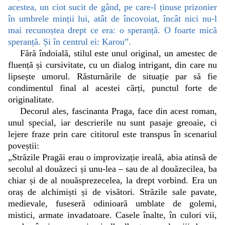
acestea, un ciot sucit de gând, pe care-l ținuse prizonier
în umbrele minții lui, atât de încovoiat, încât nici nu-l
mai recunoștea drept ce era: o speranță. O foarte mică
speranță. Și în centrul ei: Karou”.
Fără îndoială, stilul este unul original, un amestec de
fluență și cursivitate, cu un dialog intrigant, din care nu
lipsește umorul. Răsturnările de situație par să fie
condimentul final al acestei cărți, punctul forte de
originalitate.
Decorul ales, fascinanta Praga, face din acest roman,
unul special, iar descrierile nu sunt pasaje greoaie, ci
lejere fraze prin care cititorul este transpus în scenariul
poveștii:
„Străzile Pragăi erau o improvizație ireală, abia atinsă de
secolul al douăzeci și unu-lea – sau de al douăzecilea, ba
chiar și de al nouăsprezecelea, la drept vorbind. Era un
oraș de alchimiști și de visători. Străzile sale pavate,
medievale, fuseseră odinioară umblate de golemi,
mistici, armate invadatoare. Casele înalte, în culori vii,