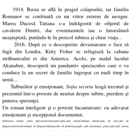
1914. Rusia se află în pragul colapsului, iar familia
Romanov se confruntă cu un viitor extrem de nesigur.
Marea Ducesă Tatiana s-a îndrăgostit de ofițerul de
cavalerie
Dmitri, dar evenimentele iau o întorsătură
neașteptată, punîndu-le în pericol iubirea și chiar viața...
2016. După ce o descoperire devastatoare o face să
fugă din Londra, Kitty Fisher se refugiază la cabana
străbunicului ei din America. Acolo, pe malul lacului
Akanabee, descoperă un pandantiv spectaculos care o va
conduce la un secret de familie îngropat cu mult timp în
urmă...
Tulburător și emoționant,
Soția secreta
leagă trecutul și
prezentul într-o poveste de neuitat despre iubire, pierdere și
puterea speranței.
Un roman inteligent și o poveste încantatoare: cu adevarat
emoționant și excepțional documentat.
biblioteca online gratis pdf,versuri,bestseller,carte,carti online,librarie online,carti de citit,carti de
dragoste,bestseller,romane de dragoste,fantazy,carti de psihologie,pdf, carti electronice gratis,carti pdf, citeste