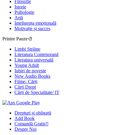
Filosofie
Istorie
Psihologie
Artă
Inteligența emoțională
Motivație și succes
Printre Pauze🎨
Limbi Străine
Literatura Conteporană
Literatura universală
Young Adult
Iubiri de poveste
New Audio Books
Filme- Cărți
Cărți Drept
Cărți de Specialitate/ IT
Drepturi și obligații
Add Book
Comandă Gratis!!
Despre Noi