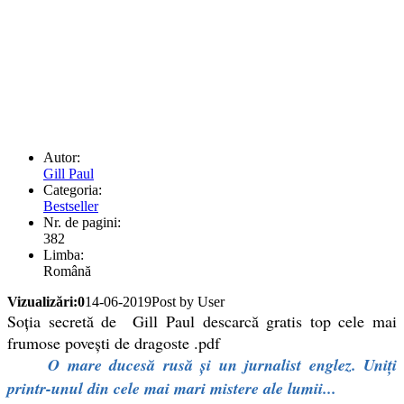
Autor:
Gill Paul
Categoria:
Bestseller
Nr. de pagini:
382
Limba:
Română
Vizualizări:0
14-06-2019
Post by User
Soția secretă de Gill Paul descarcă gratis top cele mai
frumose povești de dragoste .pdf
O mare ducesă rusă și un jurnalist englez. Uniți
printr-unul din cele mai mari mistere ale lumii...