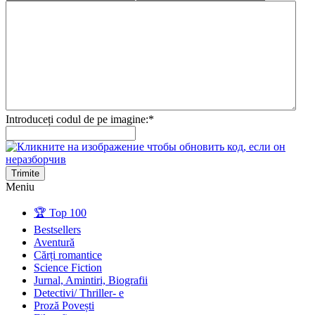
Introduceți codul de pe imagine:
*
Trimite
Meniu
🏆 Top 100
Bestsellers
Aventură
Cărți romantice
Science Fiction
Jurnal, Amintiri, Biografii
Detectivi/ Thriller- e
Proză Povești