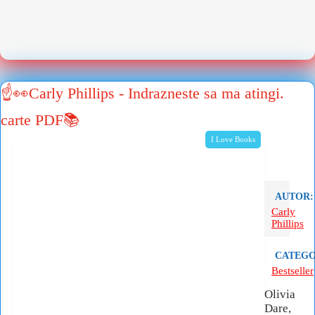
☝👀Carly Phillips - Indrazneste sa ma atingi.
carte PDF📚
I Love Books
AUTOR:
Carly
Phillips
CATEGO
Bestseller
Olivia
Dare,