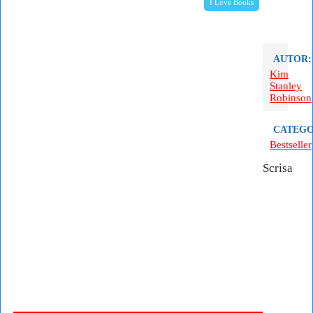
I Love Books
AUTOR:
Kim
Stanley
Robinson
CATEGO
Bestseller
Scrisa