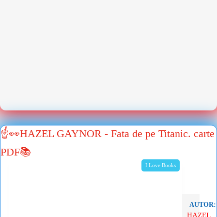
☝👀HAZEL GAYNOR - Fata de pe Titanic. carte
PDF📚
I Love Books
AUTOR:
HAZEL