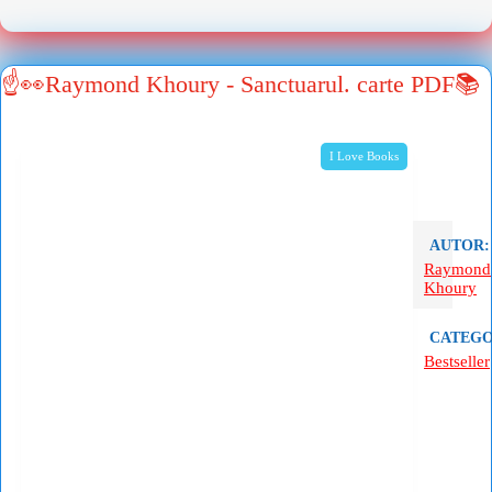
☝👀Raymond Khoury - Sanctuarul. carte PDF📚
I Love Books
AUTOR:
Raymond
Khoury
CATEGO
Bestseller