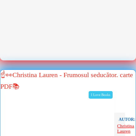
☝👀Christina Lauren - Frumosul seducător. carte
PDF📚
I Love Books
AUTOR:
Christina
Lauren