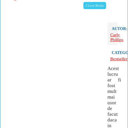
I Love Books
AUTOR:
Carly
Phillips
CATEGO
Bestseller
Acest
lucru
ar fi
fost
mult
mai
usor
de
facut
daca
in