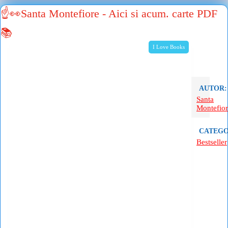
☝👀Santa Montefiore - Aici si acum. carte PDF
📚
I Love Books
AUTOR:
Santa
Montefio
CATEGO
Bestseller