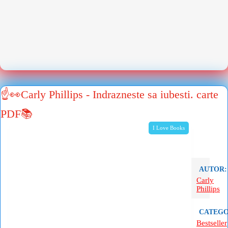
☝👀Carly Phillips - Indrazneste sa iubesti. carte
PDF📚
I Love Books
AUTOR:
Carly
Phillips
CATEGO
Bestseller