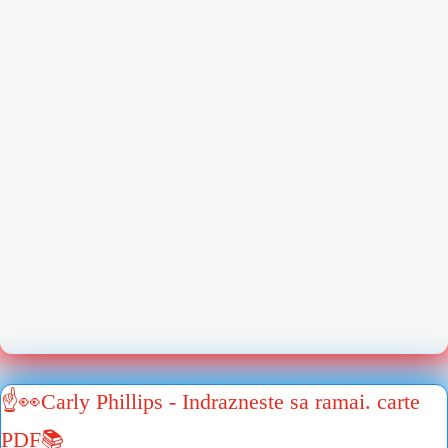
☝👀Carly Phillips - Indrazneste sa ramai. carte
PDF📚