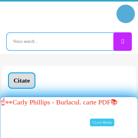
Citate
☝👀Carly Phillips - Burlacul. carte PDF📚
I Love Books