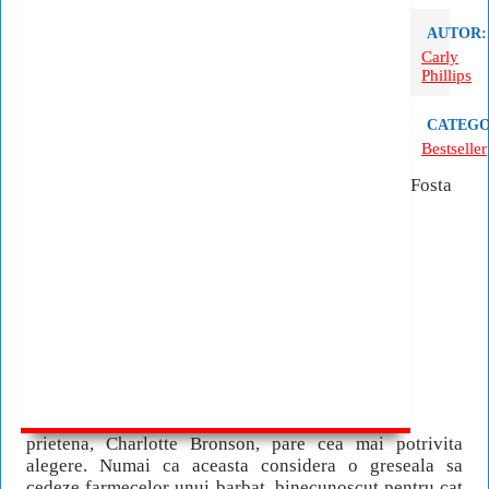
AUTOR:
Carly
Phillips
CATEGO
Bestseller
Fosta
prietena, Charlotte Bronson, pare cea mai potrivita
alegere. Numai ca aceasta considera o greseala sa
cedeze farmecelor unui barbat, binecunoscut pentru cat