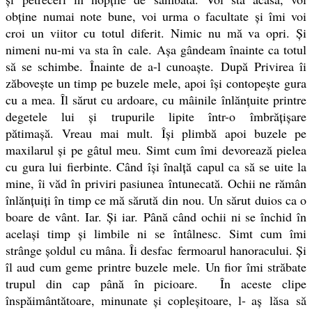
obţine numai note bune, voi urma o facultate şi îmi voi
croi un viitor cu totul diferit. Nimic nu mă va opri. Şi
nimeni nu-mi va sta în cale. Aşa gândeam înainte ca totul
să se schimbe. Înainte de a-l cunoaşte. După Privirea îi
zăboveşte un timp pe buzele mele, apoi îşi contopeşte gura
cu a mea. Îl sărut cu ardoare, cu mâinile înlănţuite printre
degetele lui şi trupurile lipite într-o
îmbrăţişare
pătimaşă.
Vreau mai mult.
Îşi plimbă apoi buzele pe
maxilarul şi pe gâtul meu. Simt
cum îmi devorează pielea
cu gura lui fierbinte. Când îşi înalţă
capul ca să se uite la
mine, îi văd în priviri pasiunea
întunecată. Ochii ne rămân
înlănţuiţi în timp ce mă sărută din
nou. Un sărut duios ca o
boare de vânt. Iar.
Şi iar.
Până când ochii ni se închid în
acelaşi timp şi limbile ni se
întâlnesc. Simt cum îmi
strânge şoldul cu mâna. Îi desfac
fermoarul hanoracului. Şi
îl aud cum geme printre buzele
mele. Un fior îmi străbate
trupul din cap până în picioare.
În aceste clipe
înspăimântătoare, minunate şi copleşitoare, l- a
ş lăsa să