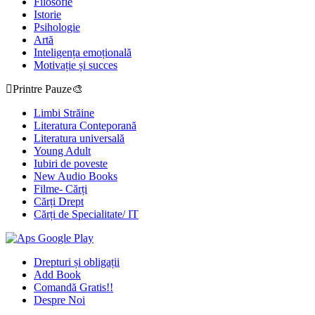
Filosofie
Istorie
Psihologie
Artă
Inteligența emoțională
Motivație și succes
Printre Pauze🎨
Limbi Străine
Literatura Conteporană
Literatura universală
Young Adult
Iubiri de poveste
New Audio Books
Filme- Cărți
Cărți Drept
Cărți de Specialitate/ IT
Drepturi și obligații
Add Book
Comandă Gratis!!
Despre Noi