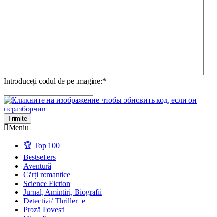
Introduceți codul de pe imagine:
*
Trimite
Meniu
🏆 Top 100
Bestsellers
Aventură
Cărți romantice
Science Fiction
Jurnal, Amintiri, Biografii
Detectivi/ Thriller- e
Proză Povești