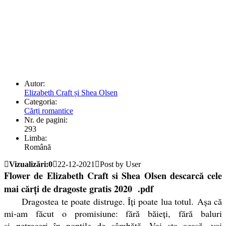
Autor:
Elizabeth Craft și Shea Olsen
Categoria:
Cărți romantice
Nr. de pagini:
293
Limba:
Română
Vizualizări:0
22-12-2021
Post by User
Flower de Elizabeth Craft si Shea Olsen descarcă cele
mai cărți de dragoste gratis 2020 .pdf
Dragostea te poate distruge. Îţi poate lua totul. Aşa că
mi-am făcut o promisiune: fără băieţi, fără baluri
şi petreceri în nopţile de sâmbătă. Voi sta acasă, voi