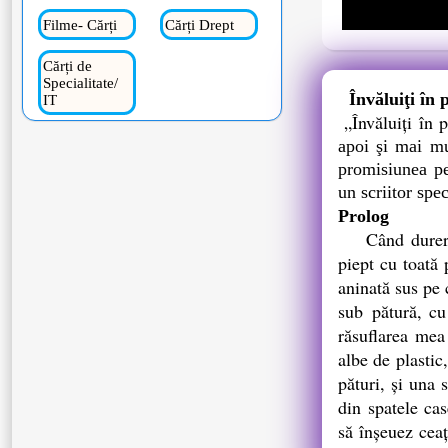
Filme- Cărți
Cărți Drept
Cărți de
Specialitate/
Învăluiţi în 
IT
„Învăluiţi în 
apoi şi mai mu
promisiunea pe 
un scriitor spe
Prolog
Când durerea 
piept cu toată
aninată sus pe 
sub pătură, cu 
răsuflarea mea
albe de plastic
pături, şi una 
din spatele cas
să înşeuez ceaţ