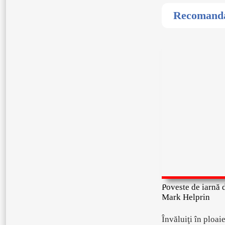
Recomandat
Poveste de iarnă 
Mark Helprin
Învăluiţi în ploai