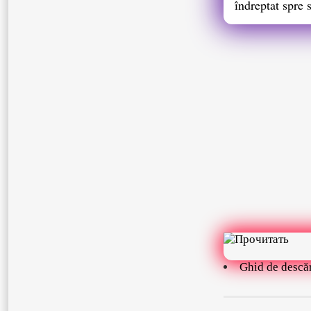
îndreptat spre 
Ghid de descă