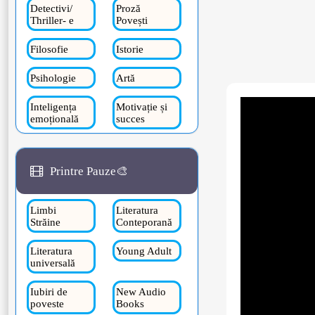
Detectivi/
Proză
Thriller- e
Povești
Filosofie
Istorie
Psihologie
Artă
Inteligența
Motivație și
emoțională
succes
Printre Pauze🎨
Limbi
Literatura
Străine
Conteporană
Literatura
Young Adult
universală
Iubiri de
New Audio
poveste
Books