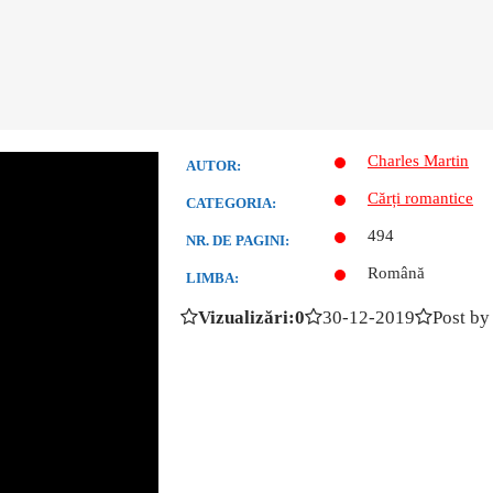
Charles Martin
AUTOR:
Cărți romantice
CATEGORIA:
494
NR. DE PAGINI:
Română
LIMBA:
Vizualizări:0
30-12-2019
Post by