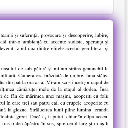
 teamă şi suferinţă; provocare şi
descoperire; iubire,
sată într-o
ambianţă cu accente sudiste, speranţa şi
venit rapid una dintre elitele acestui gen literar şi
asului de sub pătură şi mi-am strâns genunchii la
 militară. Camera era brăzdată de umbre, luna stătea
dic din pat la ora asta. Mi-am scos încetişor capul de
nălţimea cămăruţei mele de la etajul al doilea. Însă
ţi de fân de mărimea unei maşini, acoperiţi cu folii
rul în care trei sau patru cai, cu crupele acoperite cu
până la glezne. Strălucirea lunii pline lumina eranda
înainta greoi. Dacă aş fi putut, chiar în clipa aceea,
i tras-o de căpăstru în sus, spre cerul larg şi m-aş fi