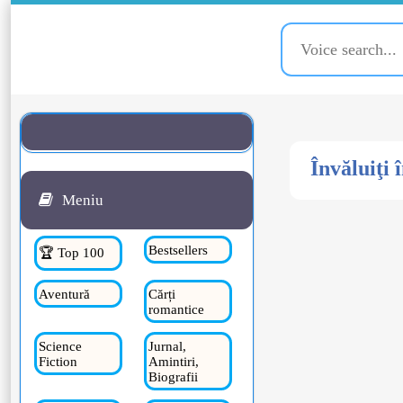
Învăluiţi 
Meniu
Bestsellers
🏆 Top 100
Aventură
Cărți
romantice
Science
Jurnal,
Fiction
Amintiri,
Biografii