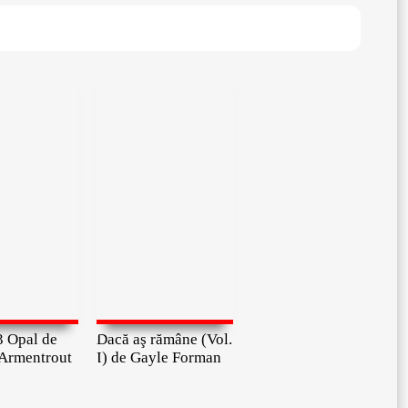
3 Opal de
Dacă aş rămâne (Vol.
 Armentrout
I) de Gayle Forman