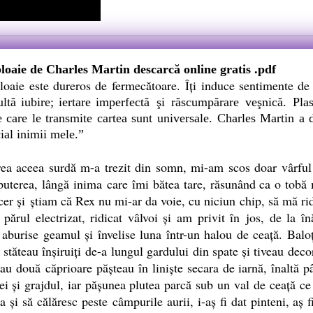
ploaie de Charles Martin descarcă online gratis .pdf
ploaie este dureros de fermecătoare. Îţi induce sentimente de
ltă iubire; iertare
imperfectă şi răscumpărare veşnică. Pla
care le transmite cartea sunt universale. Charles Martin a de
cial inimii mele.”
aceea surdă m-a trezit din somn, mi-am scos doar vârful n
 puterea, lângă inima care îmi bătea tare, răsunând ca o tobă
cer şi ştiam că Rex nu mi-ar da voie, cu niciun chip, să mă ri
părul electrizat, ridicat vâlvoi şi am privit în jos, de la î
 aburise geamul şi învelise luna într-un halou de ceaţă. Balo
, stăteau înşiruiţi de-a lungul gardului din spate şi tiveau deco
sau două căprioare păşteau în linişte secara de iarnă, înaltă 
ei şi grajdul, iar păşunea plutea parcă sub un val de ceaţă ce 
a şi să călăresc peste câmpurile aurii, i-aş fi dat pinteni, aş f