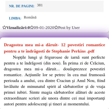
381
NR. DE PAGINI:
Română
LIMBA:
Vizualizări:0
09-01-2020
Post by User
Dragostea mea mi-a dăruit- 12 povestiri romantice
pentru a te îndrăgosti de Stephanie Perkins .pdf
Nopțile lungi și friguroase de iarnă sunt perfecte
pentru a te îndrăgosti (din nou). În prima zi de Crăciun,
dragostea mea mi-a dăruit... douăsprezece povestiri
romantice. Acțiunile lor se petrec în cea mai frumoasă
perioada a anului, cea dintre Craciun și Anul Nou, fiind
învăluite de minunatul spirit al sărbatorilor și de vraja
primei iubiri. Simte magia sărbatorilor alături de aceste
extraordinare scrieri ale unora dintre cei mai importanți
autori pentru adolescenți și tineri ai momentului.