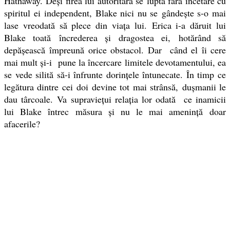
Hathaway. Deşi firea lui autoritară se luptă fără încetare cu
spiritul ei independent, Blake nici nu se gândeşte s-o mai
lase vreodată să plece din viaţa lui. Erica i-a dăruit lui
Blake toată încrederea şi dragostea ei, hotărând să
depăşească împreună orice obstacol. Dar când el îi cere
mai mult şi-i pune la încercare limitele devotamentului, ea
se vede silită să-i înfrunte dorinţele întunecate. În timp ce
legătura dintre cei doi devine tot mai strânsă, duşmanii le
dau târcoale. Va supravieţui relaţia lor odată ce inamicii
lui Blake întrec măsura şi nu le mai ameninţă doar
afacerile?