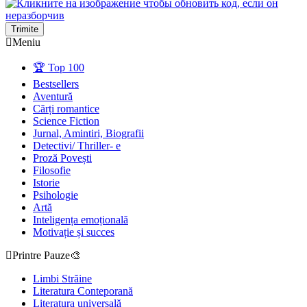
Trimite
Meniu
🏆 Top 100
Bestsellers
Aventură
Cărți romantice
Science Fiction
Jurnal, Amintiri, Biografii
Detectivi/ Thriller- e
Proză Povești
Filosofie
Istorie
Psihologie
Artă
Inteligența emoțională
Motivație și succes
Printre Pauze🎨
Limbi Străine
Literatura Conteporană
Literatura universală