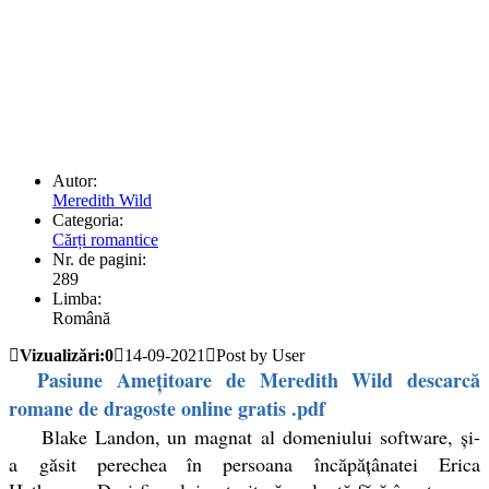
Autor:
Meredith Wild
Categoria:
Cărți romantice
Nr. de pagini:
289
Limba:
Română
Vizualizări:0
14-09-2021
Post by User
Pasiune Amețitoare de Meredith Wild descarcă
romane de dragoste online gratis .pdf
Blake Landon, un magnat al domeniului software, şi-
a găsit perechea în persoana încăpăţânatei Erica