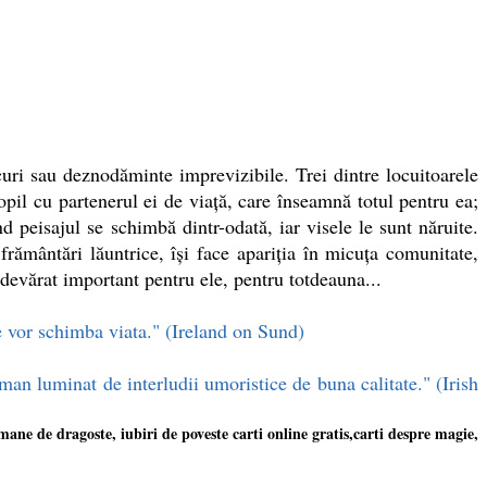
uri sau deznodăminte imprevizibile. Trei dintre locuitoarele
opil cu partenerul ei de viață, care înseamnă totul pentru ea;
 peisajul se schimbă dintr-odată, iar visele le sunt năruite.
rământări lăuntrice, își face apariția în micuța comunitate,
adevărat important pentru ele, pentru totdeauna...
le vor schimba viata." (Ireland on Sund)
man luminat de interludii umoristice de buna calitate." (Irish
omane de dragoste, iubiri de poveste carti online gratis,carti despre magie,