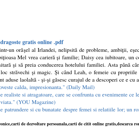
ragoste gratis online .pdf
r-un orășel al Irlandei, nelipsită de probleme, ambiții, eșec
bițioasa Mel vrea carieră și familie; Daisy cea iubitoare, un c
itară și să preia conducerea hotelului familiei. Asta până când
oc străvechi și magic. Și când Leah, o femeie cu propriile f
t aduse laolaltă - și-și găsesc curajul de a descoperi ce e cu 
poveste calda, impresionanta." (Daily Mail)
e realiste si atragatoare, care se confrunta cu evenimente ce 
na viata." (YOU Magazine)
patrundere si cu bunatate despre femei si relatiile lor; un ro
tronice,carti de dezvoltare persoanala,carti de citit online gratis,descarca r