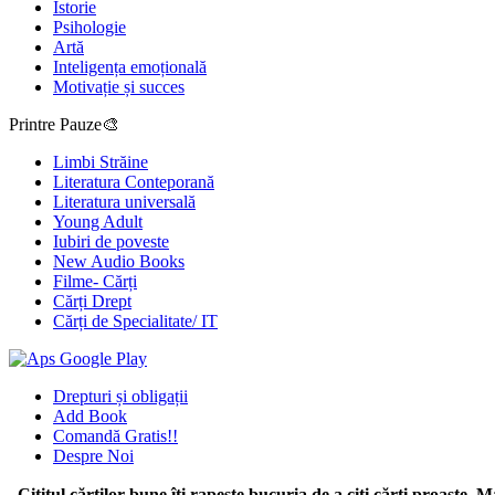
Istorie
Psihologie
Artă
Inteligența emoțională
Motivație și succes
Printre Pauze🎨
Limbi Străine
Literatura Conteporană
Literatura universală
Young Adult
Iubiri de poveste
New Audio Books
Filme- Cărți
Cărți Drept
Cărți de Specialitate/ IT
Drepturi și obligații
Add Book
Comandă Gratis!!
Despre Noi
,,Cititul cărţilor bune îţi rapeşte bucuria de a citi cărţi proaste