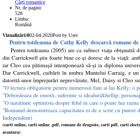
Cărți romantice
Nr. de pagini:
528
Limba:
Română
Vizualizări:0
02-04-2020
Post by User
Pentru totdeauna de Cathy Kelly descarcă romane de d
Pentru totdeauna (2005) are ca subiect viața obișnuită dint
din Carrickwell știu foarte bine ce-și doresc de la viață: am
iar Cleo cea pătimașă intenționează să-și ia diploma univers
Dar Carrickwell, cuibărit în umbra Muntelui Carraig, e un l
datorită unor împrejurări neprevăzute, Mel, Daisy si Cleo sun
"O lectura obligatorie pentru numerosii fani ai lui Kelly; o 
"Debordeaza de emotii, suferinte si idealuri&hellip; personaj
"O naratiune optimista despre felul in care o poate lua raz
"Romanul demonstreaza capacitatea ei de a scrie cu putere de 
Independent)
(carti online, carti online .pdf, romane de dragoste, carti pdf, carti elec
aventura)