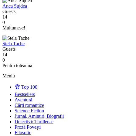
Anca Sujdea
Guests
14
0
Multumesc!
Stela Tache
Guests
14
0
Pentru toteauna
Meniu
🏆 Top 100
Bestsellers
Aventură
Cărți romantice
Science Fiction
Jurnal, Amintiri, Biografii
Detectivi/ Thriller- e
Proză Povești
Filosofie