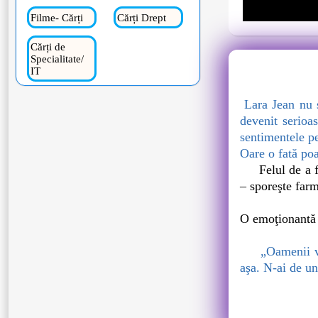
Filme- Cărți
Cărți Drept
Cărți de
Specialitate/
IT
Lara Jean nu s
devenit serioa
sentimentele p
Oare o fată poa
Felul de a fi 
– sporeşte farm
O emoţionantă 
„Oamenii vin şi
aşa. N-ai de un