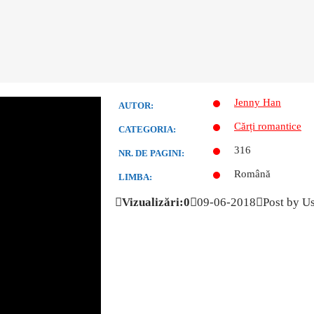
Jenny Han
AUTOR:
Cărți romantice
CATEGORIA:
316
NR. DE PAGINI:
Română
LIMBA:
Vizualizări:0
09-06-2018
Post by U