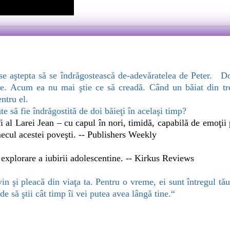
e aştepta să se îndrăgostească de-adevăratelea de Peter. Doa
se. Acum ea nu mai ştie ce să creadă. Când un băiat din trec
entru el.
te să fie îndrăgostită de doi băieţi în acelaşi timp?
al Larei Jean – cu capul în nori, timidă, capabilă de emoţii 
ecul acestei poveşti. -- Publishers Weekly
explorare a iubirii adolescentine. -- Kirkus Reviews
 pleacă din viaţa ta. Pentru o vreme, ei sunt întregul tău un
de să ştii cât timp îi vei putea avea lângă tine.“