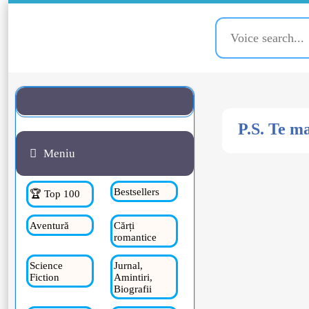
P.S. Te ma
Meniu
Bestsellers
🏆 Top 100
Aventură
Cărți
romantice
Science
Jurnal,
Fiction
Amintiri,
Biografii