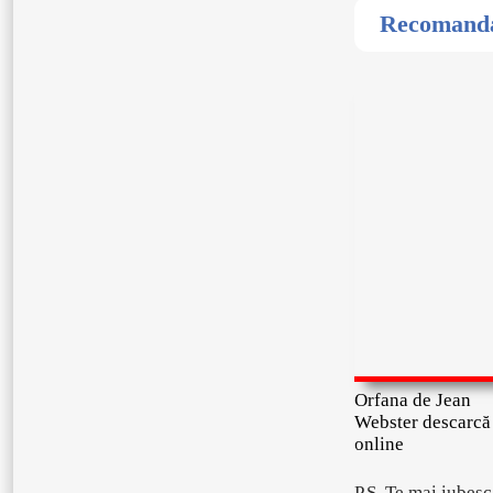
Recomandat
Orfana de Jean
Webster descarcă
online
P.S. Te mai iubesc