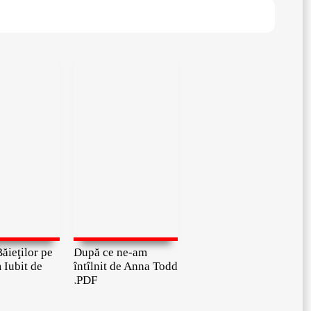
ăieţilor pe
După ce ne-am
 Iubit de
întîlnit de Anna Todd
.PDF