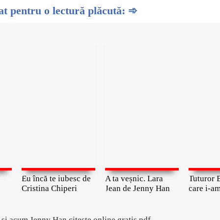
 pentru o lectură plăcută: ➾
Eu încă te iubesc de
A ta veșnic. Lara
Tuturor B
Cristina Chiperi
Jean de Jenny Han
care i-am
 si acum Jenny Han citeste online gratis pdf