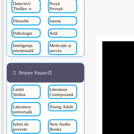
Detectivi/
Proză
Thriller- e
Povești
Filosofie
Istorie
Psihologie
Artă
Inteligența
Motivație și
emoțională
succes
Printre Pauze🎨
Limbi
Literatura
Străine
Conteporană
Literatura
Young Adult
universală
Iubiri de
New Audio
poveste
Books