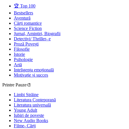
🏆 Top 100
Bestsellers
Aventură
Cărți romantice
Science Fiction
Jurnal, Amintiri, Biografii
Detectivi/ Thriller- e
Proză Povești
Filosofie
Istorie
Psihologie
Artă
Inteligența emoțională
Motivație și succes
Printre Pauze🎨
Limbi Străine
Literatura Conteporană
Literatura universală
Young Adult
Iubiri de poveste
New Audio Books
Filme- Cărți