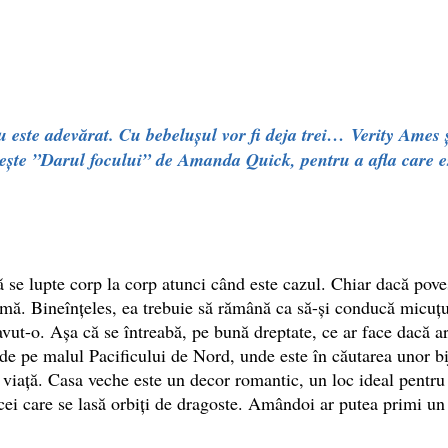
u este adevărat. Cu bebelușul vor fi deja trei…
Verity Ames 
tește ”Darul focului” de Amanda Quick, pentru a afla care es
 se lupte corp la corp atunci când este cazul. Chiar dacă pov
mă. Bineînțeles, ea trebuie să rămână ca să-și conducă micuțul 
vut-o. Așa că se întreabă, pe bună dreptate, ce ar face dacă ar 
 pe malul Pacificului de Nord, unde este în căutarea unor bijut
 viață. Casa veche este un decor romantic, un loc ideal pentru p
 cei care se lasă orbiți de dragoste. Amândoi ar putea primi un