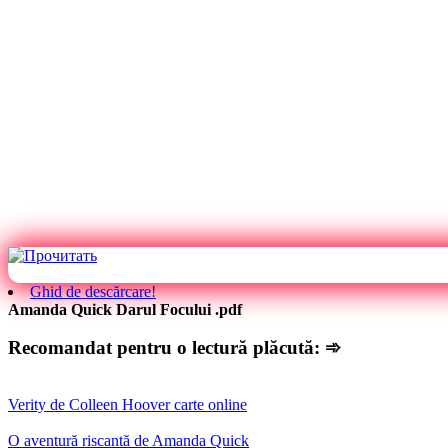
Ghid de descărcare!
Amanda Quick Darul Focului .pdf
Recomandat pentru o lectură plăcută: ➾
Verity de Colleen Hoover carte online
O aventură riscantă de Amanda Quick