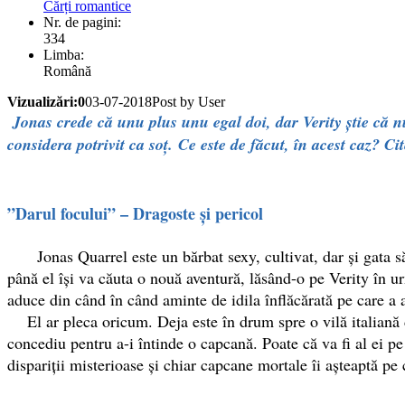
Cărți romantice
Nr. de pagini:
334
Limba:
Română
Vizualizări:0
03-07-2018
Post by User
Jonas crede că unu plus unu egal doi, dar Verity știe că n
considera potrivit ca soț
.
Ce este de făcut, în acest caz? Ci
”Darul focului” – Dragoste și pericol
Jonas Quarrel este un bărbat sexy, cultivat, dar și gata să
până el își va căuta o nouă aventură, lăsând-o pe Verity în ur
aduce din când în când aminte de idila înflăcărată pe care a a
El ar pleca oricum. Deja este în drum spre o vilă italiană de
concediu pentru a-i întinde o capcană. Poate că va fi al ei pe
dispariții misterioase și chiar capcane mortale îi așteaptă pe