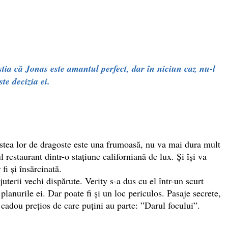
știa că Jonas este amantul perfect, dar în niciun caz
nu-l
te decizia ei.
estea lor de dragoste este una frumoasă, nu va mai dura mult
restaurant dintr-o stațiune californiană de lux. Și își va
fi și însărcinată.
erii vechi dispărute. Verity s-a dus cu el într-un scurt
lanurile ei. Dar poate fi și un loc periculos. Pasaje secrete,
 cadou prețios de care puțini au parte: ”Darul focului”.