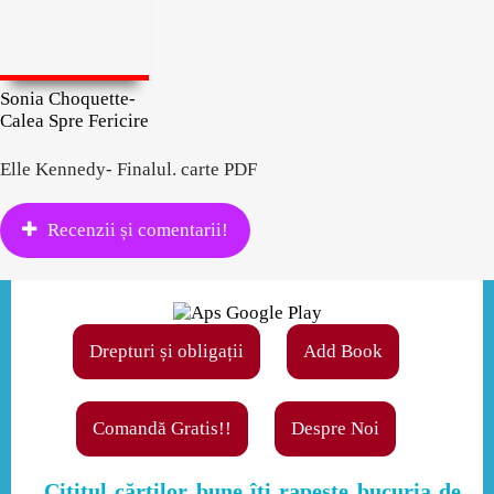
Sonia Choquette-
Calea Spre Fericire
Elle Kennedy- Finalul. carte PDF
Recenzii și comentarii!
Drepturi și obligații
Add Book
Comandă Gratis!!
Despre Noi
,,Cititul cărţilor bune îţi rapeşte bucuria de