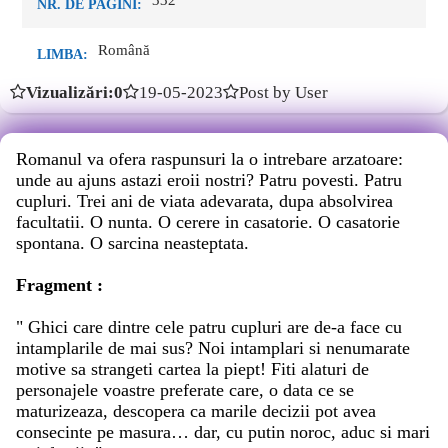
332
NR. DE PAGINI:
Română
LIMBA:
Vizualizări:0
19-05-2023
Post by User
Romanul va ofera raspunsuri la o intrebare arzatoare:
unde au ajuns astazi eroii nostri? Patru povesti. Patru
cupluri. Trei ani de viata adevarata, dupa absolvirea
facultatii. O nunta. O cerere in casatorie. O casatorie
spontana. O sarcina neasteptata.
Fragment :
" Ghici care dintre cele patru cupluri are de-a face cu
intamplarile de mai sus? Noi intamplari si nenumarate
motive sa strangeti cartea la piept! Fiti alaturi de
personajele voastre preferate care, o data ce se
maturizeaza, descopera ca marile decizii pot avea
consecinte pe masura… dar, cu putin noroc, aduc si mari