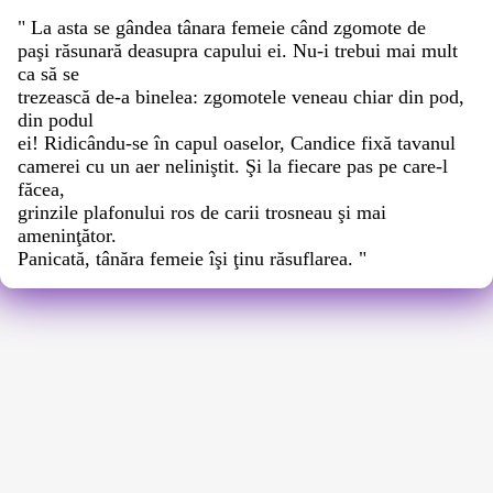
" La asta se gândea tânara femeie când zgomote de
paşi răsunară deasupra capului ei. Nu-i trebui mai mult
ca să se
trezească de-a binelea: zgomotele veneau chiar din pod,
din podul
ei! Ridicându-se în capul oaselor, Candice fixă tavanul
camerei cu un aer neliniştit. Şi la fiecare pas pe care-l
făcea,
grinzile plafonului ros de carii trosneau şi mai
ameninţător.
Panicată, tânăra femeie îşi ţinu răsuflarea. "