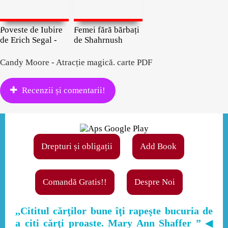
Poveste de Iubire
Femei fără bărbați
de Erich Segal -
de Shahrnush
Candy Moore - Atracție magică. carte PDF
Recenzii și comentarii!
Drepturi și obligații
Add Book
Comandă Gratis!!
Despre Noi
,,Cititul cărţilor bune îţi rapeşte bucuria de
a citi cărţi proaste. Mary Ann Shaffer ”
◀