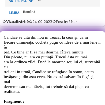
310
NR. DE PAGINI:
Română
LIMBA:
Vizualizări:0
24-09-2023
Post by User
Candice se uită din nou în treacăt la ceas şi, ca în
fiecare dimineaţă, cochetă puţin cu ideea de a mai lenevi
în
pat. Ce bine ar fi să mai doarmă câteva minute.
Din păcate, nu era cu putinţă. Trucul ăsta nu mai
era la ordinea zilei. Dacă la moartea soţului ei, survenită
cu
trei ani în urmă, Candice se refugiase în somn, acum
învăţase şi din asta ceva. Nu există salvare în fugă şi,
mai
devreme sau mai târziu, tot trebuie să dai piept cu
realitatea.
Fragment :