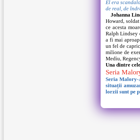
El era scandalo
de real, de îndr
Johanna Lind
Howard, soldat 
ce acesta moar
Ralph Lindsey d
a fi mai aproap
un fel de capri
milione de exem
Mediu, Regency
Una dintre cel
Seria Malor
Seria Malory-A
situații amuza
lorzii sunt pe 