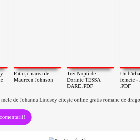
ey
Fata și marea de
Trei Nopti de
Un bărbat
ne
Maureen Johnson
Dorinte TESSA
femeie -
DARE .PDF
.PDF
r mele de Johanna Lindsey citește online gratis romane de drago
 comentarii!