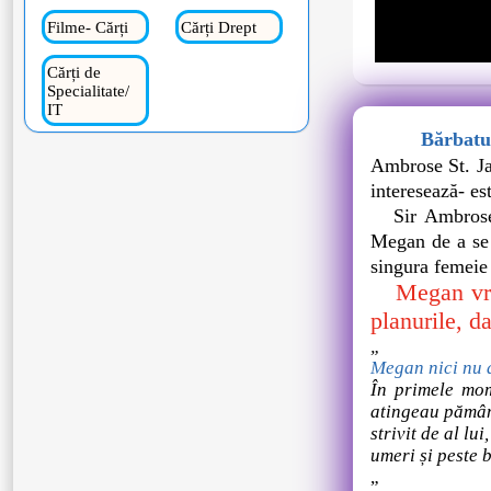
Filme- Cărți
Cărți Drept
Cărți de
Specialitate/
IT
Bărbatul
Ambrose St. Jam
interesează- es
Sir Ambrose -f
Megan de a se c
singura femeie 
Megan vrea 
planurile, d
„
Megan nici nu a
În primele mom
atingeau pământ
strivit de al lu
umeri și peste b
„