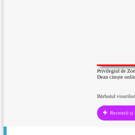
Privilegiul de Zo
Dean citește onli
Bărbatul visurilo
Recenzii și