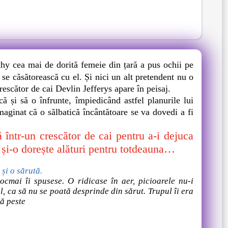
y cea mai de dorită femeie din țară a pus ochii pe
se căsătorească cu el. Și nici un alt pretendent nu o
crescător de cai Devlin Jefferys apare în peisaj.
 și să o înfrunte, împiedicând astfel planurile lui
maginat că o sălbatică încântătoare se va dovedi a fi
ntr-un crescător de cai pentru a-i dejuca
 și-o dorește alături pentru totdeauna…
 și o sărută.
cmai îi spusese. O ridicase în aer, picioarele nu-i
, ca să nu se poată desprinde din sărut. Trupul îi era
că peste