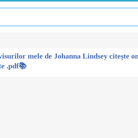
visurilor mele de Johanna Lindsey citește o
te .pdf📚