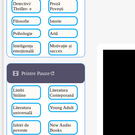
Detectivi/
Proză
Thriller- e
Povești
Filosofie
Istorie
Psihologie
Artă
Inteligența
Motivație și
emoțională
succes
Printre Pauze🎨
Limbi
Literatura
Străine
Conteporană
Literatura
Young Adult
universală
Iubiri de
New Audio
poveste
Books