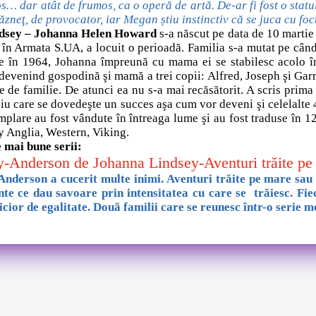
s… dar atât de frumos, ca o operă de artă. De-ar fi fost o statui
ăzneţ, de provocator, iar Megan știu instinctiv că se juca cu foc
sey – Johanna Helen Howard
s-a născut pe data de 10 marti
în Armata S.UA, a locuit o perioadă. Familia s-a mutat pe când 
e în 1964, Johanna împreună cu mama ei se stabilesc acolo în
evenind gospodină şi mamă a trei copii: Alfred, Joseph şi Garr
e de familie. De atunci ea nu s-a mai recăsătorit. A scris prima
ciu care se dovedeşte un succes aşa cum vor deveni şi celelalt
plare au fost vândute în întreaga lume şi au fost traduse în 12 
 Anglia, Western, Viking.
e mai bune serii:
y-Anderson de Johanna Lindsey-Aventuri trăite pe
nderson a cucerit multe inimi. Aventuri trăite pe mare sau p
nte ce dau savoare prin intensitatea cu care se trăiesc. Fie
picior de egalitate. Două familii care se reunesc într-o serie 