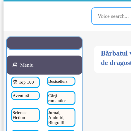
Bărbatul 
de dragos
Meniu
Bestsellers
🏆 Top 100
Aventură
Cărți
romantice
Science
Jurnal,
Fiction
Amintiri,
Biografii