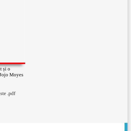
 și o
 Jojo Moyes
ste .pdf