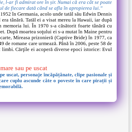
e, l-ar fi admirat ore în șir. Numai că era cât se poate
ul de fiecare dată când se afla în apropierea lui.”
e 1952 în Germania, acolo unde tatăl său Edwin Dennis
era tânără. Tatăl ei a visat mereu la Hawaii, iar după
 memoria lui. În 1970 s-a căsătorit foarte tânără cu
et. După moartea soţului ei s-a mutat în Maine pentru
 carte, Mireasa prizonieră (Captive Bride) în 1977, ca
e 49 de romane care urmează. Până în 2006, peste 58 de
limbi. Cărţile ei acoperă diverse epoci istorice: Evul
 mare sau pe uscat
e uscat, personaje încăpățânate, clipe pasionale și
care cuplu ascunde câte o poveste în care pirații și
memorabilă.