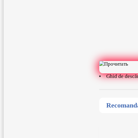
Ghid de descă
Recomandat