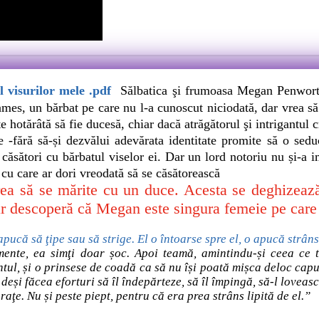
 visurilor mele .pdf
Sălbatica şi frumoasa Megan Penworth
es, un bărbat pe care nu l-a cunoscut niciodată, dar vrea să 
te hotărâtă să fie ducesă, chiar dacă atrăgătorul şi intrigantul 
ără să-și dezvălui adevărata identitate promite să o seducă
ăsători cu bărbatul viselor ei. Dar un lord notoriu nu și-a i
cu care ar dori vreodată să se căsătorească
să se mărite cu un duce. Acesta se deghizează î
ar descoperă că Megan este singura femeie pe care
pucă să ţipe sau să strige. El o întoarse spre el, o apucă strâns
ente, ea simţi doar șoc. Apoi teamă, amintindu-și ceea ce to
ul, și o prinsese de coadă ca să nu își poată mișca deloc capul
i, deși făcea eforturi să îl îndepărteze, să îl împingă, să-l loveas
raţe. Nu și peste piept, pentru că era prea strâns lipită de el.”