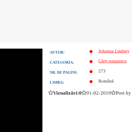
Johanna Lindsey
AUTOR:
Cărți romantice
CATEGORIA:
273
NR. DE PAGINI:
Română
LIMBA:
Vizualizări:0
01-02-2019
Post by