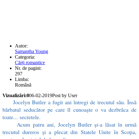
Autor:
Samantha Young
Categoria:
Cărți romantice
Nr. de pagini:
297
Limba:
Română
Vizualizări:0
06-02-2019
Post by User
Jocelyn Butler a fugit ani întregi de trecutul său. Însă
bărbatul seducător pe care îl cunoaşte o va dezbrăca de
toate... secretele.
Acum patru ani, Jocelyn Butler şi-a lăsat în urmă
trecutul dureros şi a plecat din Statele Unite în Scoţia,