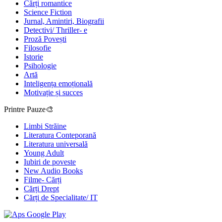
Cărți romantice
Science Fiction
Jurnal, Amintiri, Biografii
Detectivi/ Thriller- e
Proză Povești
Filosofie
Istorie
Psihologie
Artă
Inteligența emoțională
Motivație și succes
Printre Pauze🎨
Limbi Străine
Literatura Conteporană
Literatura universală
Young Adult
Iubiri de poveste
New Audio Books
Filme- Cărți
Cărți Drept
Cărți de Specialitate/ IT