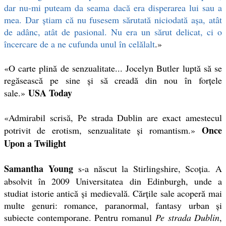
dar nu-mi puteam da seama dacă era disperarea lui sau a
mea. Dar ştiam că nu fusesem sărutată niciodată aşa, atât
de adânc, atât de pasional. Nu era un sărut delicat, ci o
încercare de a ne cufunda unul în celălalt
.»
«O carte plină de senzualitate... Jocelyn Butler luptă să se
regăsească pe sine şi să creadă din nou în forţele
USA Today
sale.»
«Admirabil scrisă, Pe strada Dublin are exact amestecul
Once
potrivit de erotism, senzualitate şi romantism.»
Upon a Twilight
Samantha Young
s-a născut la Stirlingshire, Scoţia. A
absolvit în 2009 Universitatea din Edinburgh, unde a
studiat istorie antică şi medievală. Cărţile sale acoperă mai
multe genuri: romance, paranormal, fantasy urban şi
subiecte contemporane. Pentru romanul
Pe strada Dublin
,