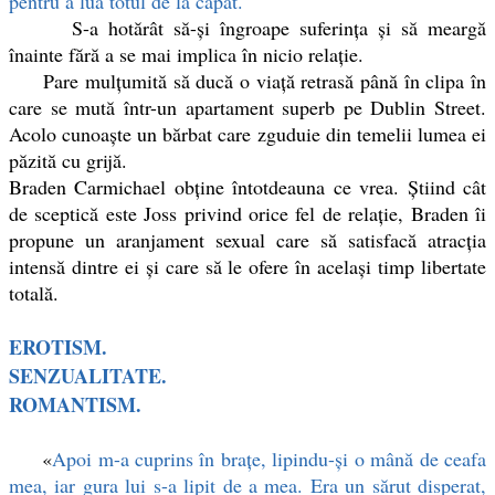
pentru a lua totul de la capăt.
S-a hotărât să-şi îngroape suferinţa şi să meargă
înainte fără a se mai implica în nicio relaţie.
Pare mulţumită să ducă o viaţă retrasă până în clipa în
care se mută într-un apartament superb pe Dublin Street.
Acolo cunoaşte un bărbat care zguduie din temelii lumea ei
păzită cu grijă.
Braden Carmichael obţine întotdeauna ce vrea. Ştiind cât
de sceptică este Joss privind orice fel de relaţie, Braden îi
propune un aranjament sexual care să satisfacă atracţia
intensă dintre ei şi care să le ofere în acelaşi timp libertate
totală.
EROTISM.
SENZUALITATE.
ROMANTISM.
«
Apoi m-a cuprins în braţe, lipindu-şi o mână de ceafa
mea, iar gura lui s-a lipit de a mea. Era un sărut disperat,