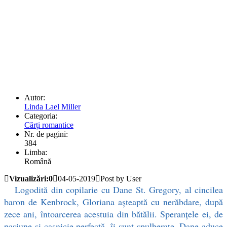
Autor:
Linda Lael Miller
Categoria:
Cărți romantice
Nr. de pagini:
384
Limba:
Română
Vizualizări:0
04-05-2019
Post by User
Logodită din copilarie cu Dane St. Gregory, al cincilea
baron de Kenbrock, Gloriana așteaptă cu nerăbdare, după
zece ani, întoarcerea acestuia din bătălii. Speranțele ei, de
pasiune și casnicie perfectă, îi sunt spulberate. Dane aduce