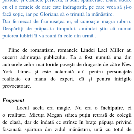
cu el o femeie de care este îndragostit, pe care vrea să și-o
facă soție, iar pe Gloriana să o trimită la mănăstire.
Dar fermecat de frumusețea ei, el cunoaște magia iubirii.
Despărtiți de prăpastia timpului, amîndoi știu că numai
puterea iubirii îi va reuni în cele din urmă...
Pline de romantism, romanele Lindei Lael Miller au
cucerit admirația publicului. Ea a fost numită una din
autoarele celor mai toride povești de dragoste de către New
York Times și este aclamată atît pentru personajele
realizate cu mana de expert, cît și pentru intrigile
provocatoare.
Fragment
Locul acela era magic. Nu era o închipuire, ci
o realitate. Micuţa Megan stătea puţin retrasă de colegii
de clasă, dar de îndată ce strînse în braţe păpuşa privind
fascinată spărtura din zidul mănăstirii, uită cu totul de