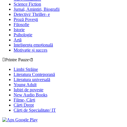
Science Fiction
Jurnal, Amintiri, Biografii
Detectivi/ Thriller- e
Proză Povești
Filosofie
Istorie
Psihologie
Artă
Inteligența emoțională
Motivație și succes
Printre Pauze🎨
Limbi Străine
Literatura Conteporană
Literatura universală
Young Adult
Iubiri de poveste
New Audio Books
Filme- Cărți
Cărți Drept
Cărți de Specialitate/ IT