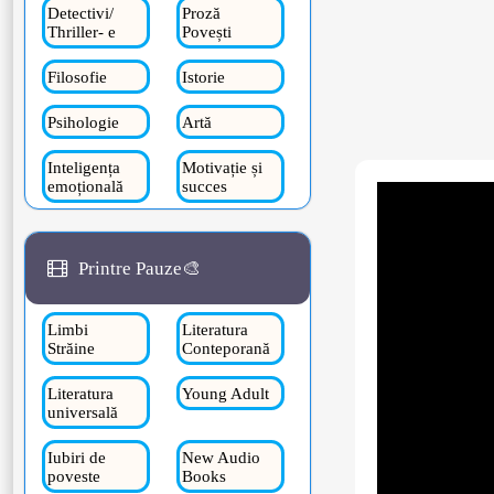
Detectivi/
Proză
Thriller- e
Povești
Filosofie
Istorie
Psihologie
Artă
Inteligența
Motivație și
emoțională
succes
Printre Pauze🎨
Limbi
Literatura
Străine
Conteporană
Literatura
Young Adult
universală
Iubiri de
New Audio
poveste
Books