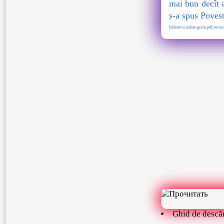
mai bun decît a
s-a spus Povest
biblioteca online gratis pdf,versuri
Ghid de descă