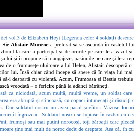
tiei vol.3 de Elizabeth Hoyt (Legenda celor 4 soldați) descar
l
Sir Alistair Munroe
a preferat să se ascundă în castelul lu
ăzboiul la care a participat și de ororile pe care le-a văzut 
ușa lui și îi propune să o angajeze, pasiunile pe care și le-a re
 de o frumusețe uluitoare a lui Helen, Alistair descoperă o f
cilor lui. Însă chiar când începe să spere că în viața lui mai
 să-i despartă cu violență. Acum, Frumoasa și Bestia trebuie 
ască vreodată – o fericire până la adânci bătrâneți.
ată ca niciodată, acum multă, multă vreme, un soldat care s
area era abruptă și stîncoasă, cu copaci întunecați și răsuciți
ii. Dar soldatul nostru nu avea pasul șovîitor. Văzuse locuri
ucruri îl îngrozeau. Soldatul nostru se luptase în razboi cu cea
trîni, frumoși sau mai puțini norocoși, toți bărbații care pleac
e moare ține mai mult de noroc decît de dreptate. Asa că, în cur