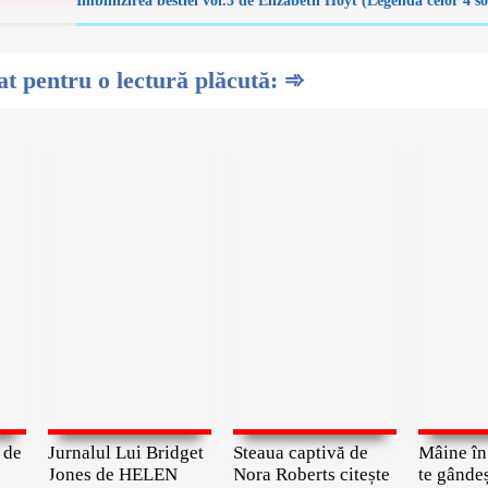
Îmblînzirea bestiei vol.3 de Elizabeth Hoyt (Legenda celor 4 so
 pentru o lectură plăcută: ➾
 de
Jurnalul Lui Bridget
Steaua captivă de
Mâine în 
Jones de HELEN
Nora Roberts citește
te gândeș