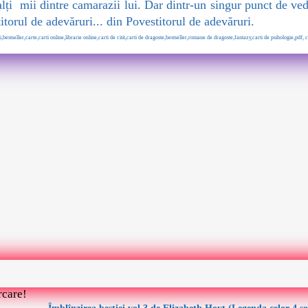
lți mii dintre camarazii lui. Dar dintr-un singur punct de vede
itorul de adevăruri... din Povestitorul de adevăruri.
,bestseller,carte,carti online,librarie online,carti de citit,carti de dragoste,bestseller,romane de dragoste,fantazy,carti de psihologie,pdf, cart
rcare!