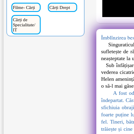
Filme- Cărți
Cărți Drept
Cărți de
Specialitate/
IT
Îmblînzirea bes
Singuraticu
sufletește de r
neașteptate la 
Sub înfățișarea
vederea cicatri
Helen amenință
o să-l mai găse
A fost od
îndepartat. Căr
sfichiuia obraj
foarte puține l
fel. Tineri, bă
trăiește și cin