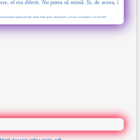
re, el era diferit. Nu putea să mintă. Și, de aceea, i
i electronice gratis,carti pdf, citeste online gratis, citeste gratis, ,carti noi, carti fantazy, carti noi 2019