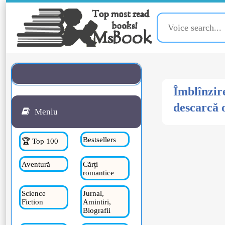
Îmblînzire
descarcă o
Meniu
Bestsellers
🏆 Top 100
Aventură
Cărți
romantice
Science
Jurnal,
Fiction
Amintiri,
Biografii