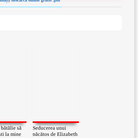
ldați) descarcă online gratis .pdf
bătălie să
Seducerea unui
ti la mine
păcătos de Elizabeth