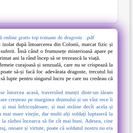
că online gratis top romane de dragoste .pdf
i izolat după întoarcerea din Colonii, marcat fizic și
și suferit. Însă când o frumusețe misterioasă apare pe
primat ani la rând încep să se trezească la viață.
emeie curajoasă și senzuală, care nu se crispează la
 poate să-și facă loc adevărata dragoste, trecutul lui
să lupte pentru singurul lucru pe care nu credeau că
e întorcea acasă, traversînd munții dintr-un tăram
 care creșteau pe marginea drumului și un vînt rece îi
 și mai înfricoșătoare, și mai străine decît acela și
 mai mare vitejie, dar multi alți soldați luptaseră la
ă la război încearca să fie cît mai buni. Adesea, cine
aj, onoare și virtute, poate că soldatul nostru nu era