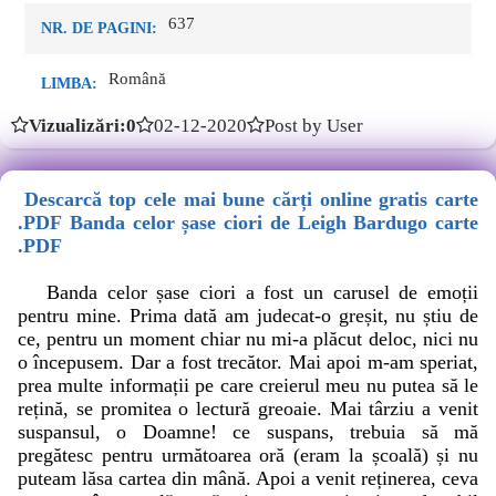
637
NR. DE PAGINI:
Română
LIMBA:
Vizualizări:0
02-12-2020
Post by User
Descarcă top cele mai bune cărți online gratis carte
.PDF Banda celor șase ciori de Leigh Bardugo carte
.PDF
Banda celor șase ciori a fost un carusel de emoții
pentru mine. Prima dată am judecat-o greșit, nu știu de
ce, pentru un moment chiar nu mi-a plăcut deloc, nici nu
o începusem. Dar a fost trecător. Mai apoi m-am speriat,
prea multe informații pe care creierul meu nu putea să le
rețină, se promitea o lectură greoaie. Mai târziu a venit
suspansul, o Doamne! ce suspans, trebuia să mă
pregătesc pentru următoarea oră (eram la școală) și nu
puteam lăsa cartea din mână. Apoi a venit reținerea, ceva