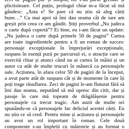
plictisitoare. Cel puțin, prologul chiar m-a făcut să mă
gândesc: „Asta e! Se pare că nu știu să aleg cărți
bune…” Ca mai apoi să îmi dau seama cât de tare am
greșit prin ceea ce am gândit. Știți proverbul „Nu judeca
o carte după copertă”? Ei bine, eu i-am făcut un update:
„Nu judeca o carte după primele 50 de pagini” Cartea
are toate ingredientele pentru a fi un roman de succes:
personaje excepționale în împrejurări excepționale,
suspans în esență pură pe parcursul ei, o atracție care se
exercită chiar și atunci când nu ai cartea în mâini și un
autor cu atât de multe trucuri în mânecă ca personajele
sale. Acțiunea, în afara celor 50 de pagini de la început,
a avut parte atât de suspans cât și de momente în care îți
poți trage răsuflarea. Zeci de pagini le-am fluturat fără să
îmi dau seama, neputând să mă opresc din citit, dar și
pasaje în care mă topeam de drăgălășenie pentru
personajele cu trecut tragic. Am auzit de multe ori
spunându-se că personajele fac deliciul acestei cărți. Eu
nu știu ce să cred. Pentru mine și acțiunea și personajele
au avut un rol important în roman. Cele două
componente s-au împletit cu măiestrie și au format o