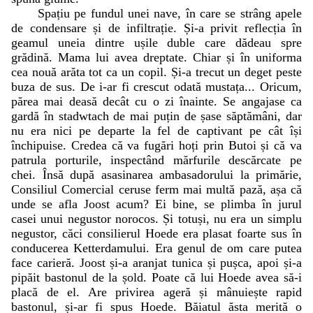
Spațiu pe fundul unei nave, în care se strâng apele
de condensare și de infiltrație. Și-a privit reflecția în
geamul uneia dintre ușile duble care dădeau spre
grădină. Mama lui avea dreptate. Chiar și în uniforma
cea nouă arăta tot ca un copil. Și-a trecut un deget peste
buza de sus. De i-ar fi crescut odată mustața... Oricum,
părea mai deasă decât cu o zi înainte. Se angajase ca
gardă în stadwtach de mai puțin de șase săptămâni, dar
nu era nici pe departe la fel de captivant pe cât își
închipuise. Credea că va fugări hoți prin Butoi și că va
patrula porturile, inspectând mărfurile descărcate pe
chei. Însă după asasinarea ambasadorului la primărie,
Consiliul Comercial ceruse ferm mai multă pază, așa că
unde se afla Joost acum? Ei bine, se plimba în jurul
casei unui negustor norocos. Și totuși, nu era un simplu
negustor, căci consilierul Hoede era plasat foarte sus în
conducerea Ketterdamului. Era genul de om care putea
face carieră. Joost și-a aranjat tunica și pușca, apoi și-a
pipăit bastonul de la șold. Poate că lui Hoede avea să-i
placă de el. Are privirea ageră și mânuiește rapid
bastonul, și-ar fi spus Hoede. Băiatul ăsta merită o