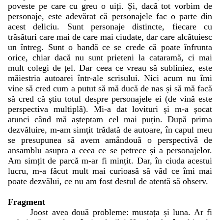
poveste pe care cu greu o uiți. Și, dacă tot vorbim de
personaje, este adevărat că personajele fac o parte din
acest deliciu. Sunt personaje distincte, fiecare cu
trăsături care mai de care mai ciudate, dar care alcătuiesc
un întreg. Sunt o bandă ce se crede că poate înfrunta
orice, chiar dacă nu sunt prieteni la cataramă, ci mai
mult colegi de țel. Dar ceea ce vreau să subliniez, este
măiestria autoarei într-ale scrisului. Nici acum nu îmi
vine să cred cum a putut să mă ducă de nas și să mă facă
să cred că știu totul despre personajele ei (de vină este
perspectiva multiplă). Mi-a dat lovituri și m-a șocat
atunci când mă așteptam cel mai puțin. După prima
dezvăluire, m-am simțit trădată de autoare, în capul meu
se presupunea să avem amândouă o perspectivă de
ansamblu asupra a ceea ce se petrece și a personajelor.
Am simțit de parcă m-ar fi mințit. Dar, în ciuda acestui
lucru, m-a făcut mult mai curioasă să văd ce îmi mai
poate dezvălui, ce nu am fost destul de atentă să observ.
Fragment
Joost avea două probleme: mustața și luna. Ar fi