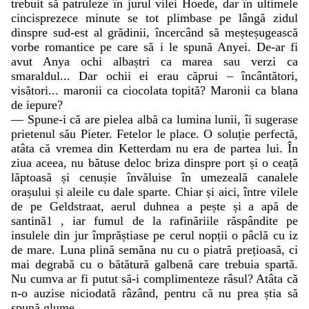
trebuit să patruleze în jurul vilei Hoede, dar în ultimele
cincisprezece minute se tot plimbase pe lângă zidul
dinspre sud-est al grădinii, încercând să meșteșugească
vorbe romantice pe care să i le spună Anyei. De-ar fi
avut Anya ochi albaștri ca marea sau verzi ca
smaraldul... Dar ochii ei erau căprui – încântători,
visători... maronii ca ciocolata topită? Maronii ca blana
de iepure?
— Spune-i că are pielea albă ca lumina lunii, îi sugerase
prietenul său Pieter. Fetelor le place. O soluție perfectă,
atâta că vremea din Ketterdam nu era de partea lui. În
ziua aceea, nu bătuse deloc briza dinspre port și o ceață
lăptoasă și cenușie învăluise în umezeală canalele
orașului și aleile cu dale sparte. Chiar și aici, între vilele
de pe Geldstraat, aerul duhnea a pește și a apă de
santină1 , iar fumul de la rafinăriile răspândite pe
insulele din jur împrăștiase pe cerul nopții o pâclă cu iz
de mare. Luna plină semăna nu cu o piatră prețioasă, ci
mai degrabă cu o bătătură galbenă care trebuia spartă.
Nu cumva ar fi putut să-i complimenteze râsul? Atâta că
n-o auzise niciodată râzând, pentru că nu prea știa să
spună glume.