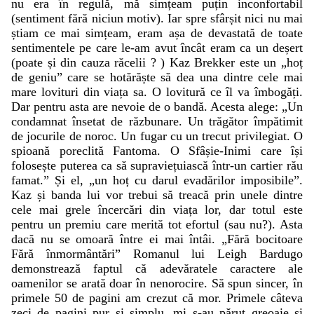
nu era în regulă, mă simțeam puțin inconfortabil
(sentiment fără niciun motiv). Iar spre sfârșit nici nu mai
știam ce mai simțeam, eram așa de devastată de toate
sentimentele pe care le-am avut încât eram ca un deșert
(poate și din cauza răcelii ? ) Kaz Brekker este un „hoț
de geniu” care se hotărăște să dea una dintre cele mai
mare lovituri din viața sa. O lovitură ce îl va îmbogăți.
Dar pentru asta are nevoie de o bandă. Acesta alege: „Un
condamnat însetat de răzbunare. Un trăgător împătimit
de jocurile de noroc. Un fugar cu un trecut privilegiat. O
spioană poreclită Fantoma. O Sfâșie-Inimi care își
folosește puterea ca să supraviețuiască într-un cartier rău
famat.” Și el, „un hoț cu darul evadărilor imposibile”.
Kaz și banda lui vor trebui să treacă prin unele dintre
cele mai grele încercări din viața lor, dar totul este
pentru un premiu care merită tot efortul (sau nu?). Asta
dacă nu se omoară între ei mai întâi. „Fără bocitoare
Fără înmormântări” Romanul lui Leigh Bardugo
demonstrează faptul că adevăratele caractere ale
oamenilor se arată doar în nenorocire. Să spun sincer, în
primele 50 de pagini am crezut că mor. Primele câteva
zeci de pagini pur și simplu, mi s-au părut greoaie și