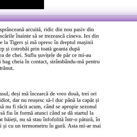
 sprânceană arcuită, ridic din nou pasiv din
scările înainte să se trezească cineva. Ies din
de la Tigers și mă opresc în dreptul mașinii
p și cotrobăi prin toată geanta după
ea de chei. Suflu șuvițele de păr ce mi-au
și bag cheia în contact, strâmbându-mă pentru
trănut.
asul, deși mă încearcă de vreo două, trei ori
 idiot, dar nu reușesc să-l duc până la capăt și
 să nu fi răcit acum, când se apropie sezonul
să fiu în formă atunci când se dă startul la
t băieți, nu să stau înfofolită într-o pătură, în
i și cu un termometru în gură. Asta mi-ar mai