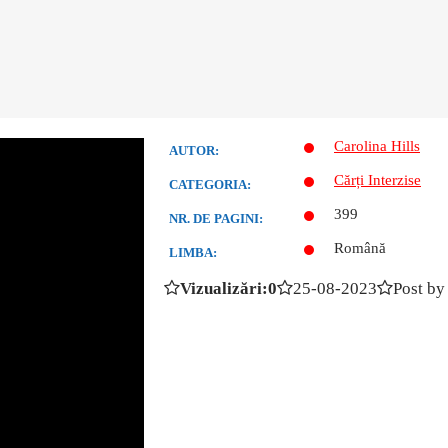
Carolina Hills
AUTOR:
Cărți Interzise
CATEGORIA:
399
NR. DE PAGINI:
Română
LIMBA:
Vizualizări:0
25-08-2023
Post by