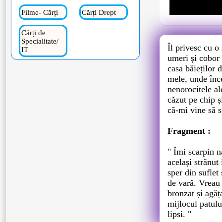
Filme- Cărți
Cărți Drept
Cărți de
Specialitate/
Îl privesc cu o
IT
umeri și cobor 
casa băieților 
mele, unde înce
nenorocitele al
căzut pe chip 
că-mi vine să s
Fragment :
" Îmi scarpin n
același strănut
sper din suflet
de vară. Vreau 
bronzat și agăța
mijlocul patulu
lipsi. "