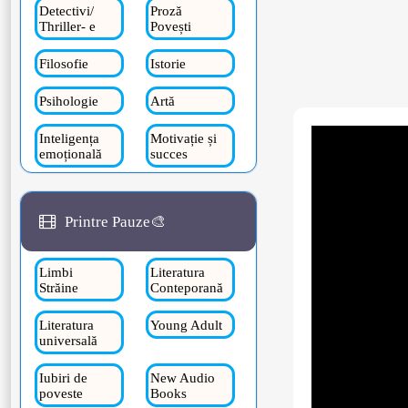
Detectivi/
Proză
Thriller- e
Povești
Filosofie
Istorie
Psihologie
Artă
Inteligența
Motivație și
emoțională
succes
Printre Pauze🎨
Limbi
Literatura
Străine
Conteporană
Literatura
Young Adult
universală
Iubiri de
New Audio
poveste
Books