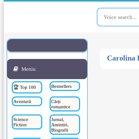
Carolina H
Meniu
Bestsellers
🏆 Top 100
Aventură
Cărți
romantice
Science
Jurnal,
Fiction
Amintiri,
Biografii