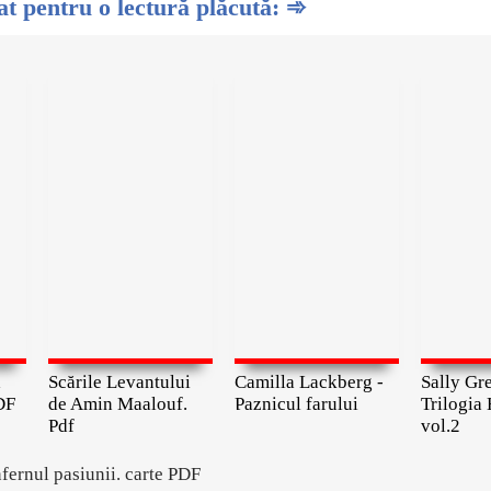
 pentru o lectură plăcută: ➾
a
Scările Levantului
Camilla Lackberg -
Sally Gr
DF
de Amin Maalouf.
Paznicul farului
Trilogia 
Pdf
vol.2
nfernul pasiunii. carte PDF