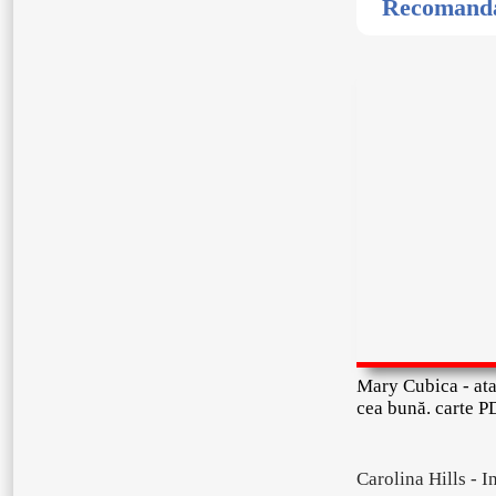
Recomandat
Mary Cubica - at
cea bună. carte P
Carolina Hills - I