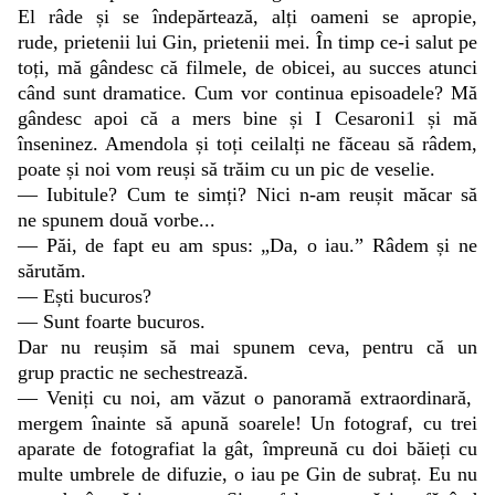
El râde și se îndepărtează, alți oameni se apropie,
rude, prietenii lui Gin, prietenii mei. În timp ce-i salut pe
toți, mă gândesc că filmele, de obicei, au succes atunci
când sunt dramatice. Cum vor continua episoadele? Mă
gândesc apoi că a mers bine și I Cesaroni1 și mă
înseninez. Amendola și toți ceilalți ne făceau să râdem,
poate și noi vom reuși să trăim cu un pic de veselie.
— Iubitule? Cum te simți? Nici n-am reușit măcar să
ne spunem două vorbe...
— Păi, de fapt eu am spus: „Da, o iau.” Râdem și ne
sărutăm.
— Ești bucuros?
— Sunt foarte bucuros.
Dar nu reușim să mai spunem ceva, pentru că un
grup practic ne sechestrează.
— Veniți cu noi, am văzut o panoramă extraordinară,
mergem înainte să apună soarele! Un fotograf, cu trei
aparate de fotografiat la gât, împreună cu doi băieți cu
multe umbrele de difuzie, o iau pe Gin de subraț. Eu nu