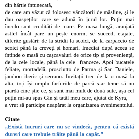
din hârtie întunecată,
de care am văzut că folosesc vânzătorii de măsline, și le
dau oaspeților care se adună în jurul lor. Puțin mai
încolo sunt crudități de mare. Pe masa lungă, aranjată
astfel încât pare un pește enorm, se succed, etajate,
diferite gustări: de la stridii la scoici, de la carpaccio de
scoici până la creveți și homari. Imediat după aceea se
întinde o masă cu cașcavaluri de orice tip și proveniență,
de la cele locale, până la cele franceze. Apoi bucatele
feliate, mortadelă, prosciutto de Parma și San Daniele,
jambon iberic și serrano. Invitații trec de la o masă la
alta, toți își umplu farfuriile de parcă s-ar teme să nu
piardă cine știe ce, și sunt mai mult de două sute, așa cel
puțin mi-au spus Gin și tatăl meu care, ajutat de Kyra,
a vrut să participe neapărat la organizarea evenimentului.
Citate
„Există lucruri care nu se vindecă, pentru că există
dureri care trebuie trăite până la capăt.”