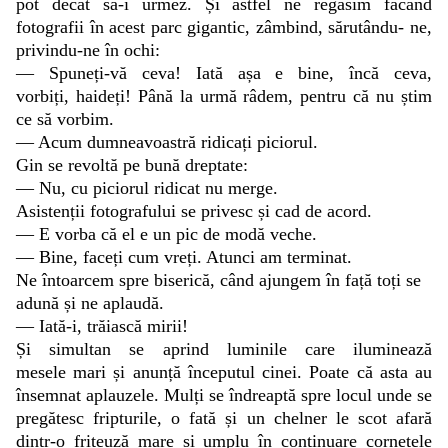
pot decât să-i urmez. Și astfel ne regăsim făcând
fotografii în acest parc gigantic, zâmbind, sărutându- ne,
privindu-ne în ochi:
— Spuneți-vă ceva! Iată așa e bine, încă ceva,
vorbiți, haideți! Până la urmă râdem, pentru că nu știm
ce să vorbim.
— Acum dumneavoastră ridicați piciorul.
Gin se revoltă pe bună dreptate:
— Nu, cu piciorul ridicat nu merge.
Asistenții fotografului se privesc și cad de acord.
— E vorba că el e un pic de modă veche.
— Bine, faceți cum vreți. Atunci am terminat.
Ne întoarcem spre biserică, când ajungem în față toți se
adună și ne aplaudă.
— Iată-i, trăiască mirii!
Și simultan se aprind luminile care iluminează
mesele mari și anunță începutul cinei. Poate că asta au
însemnat aplauzele. Mulți se îndreaptă spre locul unde se
pregătesc fripturile, o fată și un chelner le scot afară
dintr-o friteuză mare și umplu în continuare cornetele