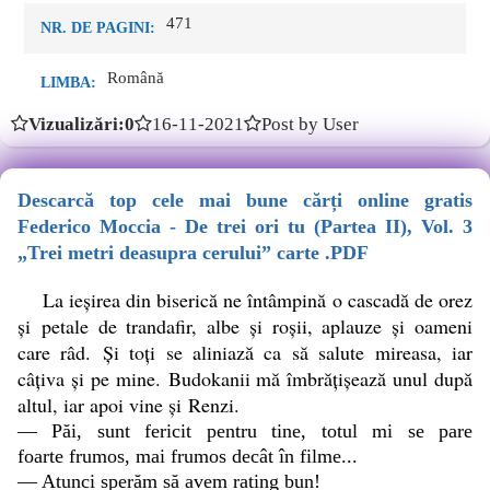
471
NR. DE PAGINI:
Română
LIMBA:
Vizualizări:0
16-11-2021
Post by User
Descarcă top cele mai bune cărți online gratis
Federico Moccia - De trei ori tu (Partea II), Vol. 3
„Trei metri deasupra cerului” carte .PDF
La ieșirea din biserică ne întâmpină o cascadă de orez
și petale de trandafir, albe și roșii, aplauze și oameni
care râd. Și toți se aliniază ca să salute mireasa, iar
câțiva și pe mine. Budokanii mă îmbrățișează unul după
altul, iar apoi vine și Renzi.
— Păi, sunt fericit pentru tine, totul mi se pare
foarte frumos, mai frumos decât în filme...
— Atunci sperăm să avem rating bun!