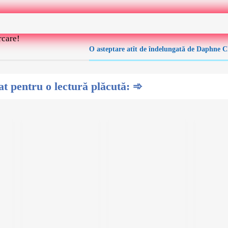
rcare!
O asteptare atît de îndelungată de Daphne C
 pentru o lectură plăcută: ➾