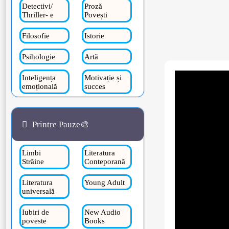
Detectivi/
Proză
Thriller- e
Povești
Filosofie
Istorie
Psihologie
Artă
Inteligența
Motivație și
emoțională
succes
Printre Pauze🎨
Limbi
Literatura
Străine
Conteporană
Literatura
Young Adult
universală
Iubiri de
New Audio
poveste
Books