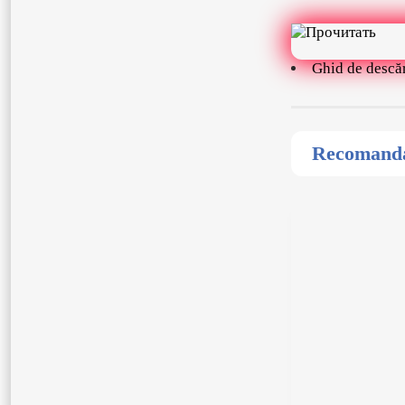
Ghid de descă
Recomandat