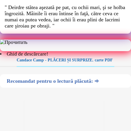
" Deirdre stătea aşezată pe pat, cu ochii mari, şi se holba
îngro­zită. Mâinile îi erau întinse în faţă, către ceva ce
numai ea putea vedea, iar ochii îi erau plini de lacrimi
care şiroiau pe obraji. "
Ghid de descărcare!
Candace Camp - PLĂCERI ȘI SURPRIZE. carte PDF
Recomandat pentru o lectură plăcută: ➾