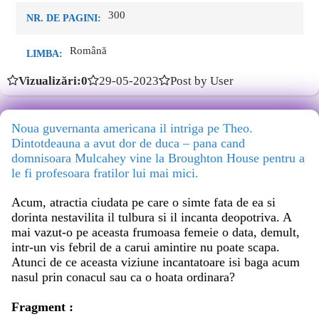
300
NR. DE PAGINI:
Română
LIMBA:
Vizualizări:0
29-05-2023
Post by User
Noua guvernanta americana il intriga pe Theo.
Dintotdeauna a avut dor de duca – pana cand
domnisoara Mulcahey vine la Broughton House pentru a
le fi profesoara fratilor lui mai mici.
Acum, atractia ciudata pe care o simte fata de ea si
dorinta nestavilita il tulbura si il incanta deopotriva. A
mai vazut-o pe aceasta frumoasa femeie o data, demult,
intr-un vis febril de a carui amintire nu poate scapa.
Atunci de ce aceasta viziune incantatoare isi baga acum
nasul prin conacul sau ca o hoata ordinara?
Fragment :