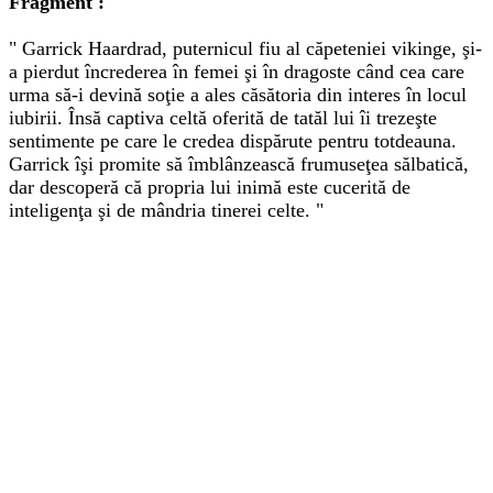
Fragment :
" Garrick Haardrad, puternicul fiu al căpeteniei vikinge, şi-
a pierdut încrederea în femei şi în dragoste când cea care
urma să-i devină soţie a ales căsătoria din interes în locul
iubirii. Însă captiva celtă oferită de tatăl lui îi trezeşte
sentimente pe care le credea dispărute pentru totdeauna.
Garrick îşi promite să îmblânzească frumuseţea sălbatică,
dar descoperă că propria lui inimă este cucerită de
inteligenţa şi de mândria tinerei celte. "