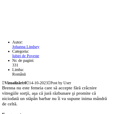
Autor:
Johanna Lindsey
Categoria:
Iubiri de Poveste
Nr. de pagini:
331
Limba:
Română
Vizualizări:0
14-10-2023
Post by User
Brenna nu este femeia care să accepte fără crâcnire
vitregiile sorţii, aşa că jură răzbunare şi promite că
niciodată un stăpân barbar nu îi va supune inima mândră
de celtă.