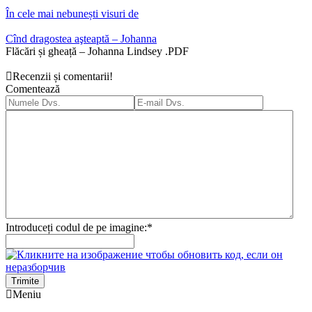
În cele mai nebunești visuri de
Cînd dragostea aşteaptă – Johanna
Flăcări și gheață – Johanna Lindsey .PDF
Recenzii și comentarii!
Comentează
Introduceți codul de pe imagine:
*
Trimite
Meniu