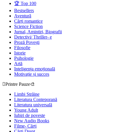
🏆 Top 100
Bestsellers
Aventură
Cărți romantice
Science Fiction
Jurnal, Amintiri, Biografii
Detectivi/ Thriller- e
Proză Povești
Filosofie
Istorie
Psihologie
Artă
Inteligența emoțională
Motivație și succes
Printre Pauze🎨
Limbi Străine
Literatura Conteporană
Literatura universală
Young Adult
Iubiri de poveste
New Audio Books
Filme- Cărți
Cărți Drept