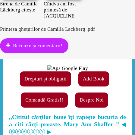
Sirena de Camilla
Cîndva am fost
Läckberg citește
prințesă de
JACQUELINE
Printesa ghețurilor de Camilla Lackberg .pdf
Recenzii și comentarii!
Drepturi și obligații
Add Book
Comandă Gratis!!
Despre Noi
,,Cititul cărţilor bune îţi rapeşte bucuria de
a citi cărţi proaste. Mary Ann Shaffer ”
◀
ⒷⒺⒶⓊⓉⓎ ▶