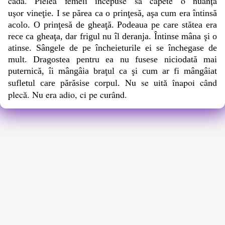
cadă. Pielea femeii începuse să capete o nuanţă
uşor
vineţie.
I se părea ca o prinţesă, aşa cum era întinsă
acolo. O prinţesă de gheaţă.
Podeaua pe care stătea era
rece ca gheaţa, dar frigul nu îl deranja. Întinse
mâna şi o
atinse.
Sângele de pe încheieturile ei se închegase de
mult.
Dragostea pentru ea nu fusese niciodată mai
puternică, îi mângâia braţul ca
şi cum ar fi mângâiat
Nu se uită înapoi când
sufletul care părăsise corpul.
plecă. Nu era adio, ci pe curând.