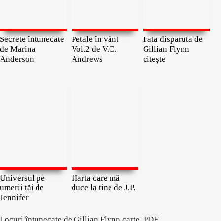
Secrete întunecate
Petale în vânt
Fata disparută de
de Marina
Vol.2 de V.C.
Gillian Flynn
Anderson
Andrews
citește
Universul pe
Harta care mă
umerii tăi de
duce la tine de J.P.
Jennifer
Locuri întunecate de Gillian Flynn carte .PDF