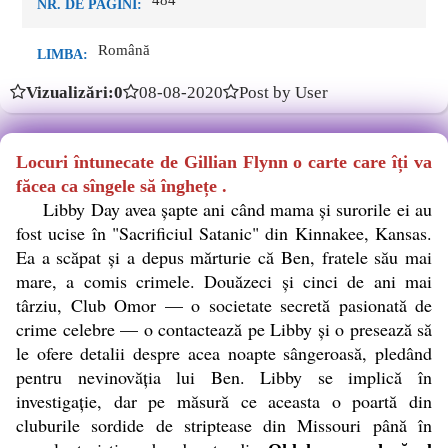
484
NR. DE PAGINI:
Română
LIMBA:
Vizualizări:0
08-08-2020
Post by User
Locuri întunecate de Gillian Flynn o carte care îți va
făcea ca sîngele să înghețe .
Libby Day avea şapte ani când mama şi surorile ei au
fost ucise în "Sacrificiul Satanic" din Kinnakee, Kansas.
Ea a scăpat şi a depus mărturie că Ben, fratele său mai
mare, a comis crimele. Douăzeci şi cinci de ani mai
târziu, Club Omor — o societate secretă pasionată de
crime celebre — o contactează pe Libby şi o presează să
le ofere detalii despre acea noapte sângeroasă, pledând
pentru nevinovăţia lui Ben. Libby se implică în
investigaţie, dar pe măsură ce aceasta o poartă din
cluburile sordide de striptease din Missouri până în