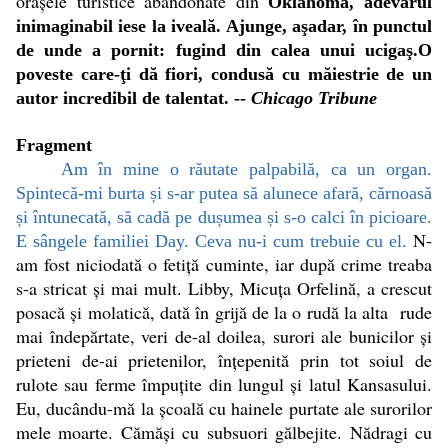
oraşele turistice abandonate din
Oklahoma, adevărul
inimaginabil iese la iveală. Ajunge, aşadar, în punctul
de unde a pornit: fugind din calea unui ucigaş.O
poveste care-ţi dă fiori, condusă cu măiestrie de un
autor incredibil de talentat. --
Chicago Tribune
Fragment
Am în mine o răutate palpabilă, ca un organ.
Spintecă-mi burta și s-ar putea să alunece afară, cărnoasă
și întunecată, să cadă pe dușumea și s-o calci în picioare.
N-
E sângele familiei Day. Ceva nu-i cum trebuie cu el.
am fost niciodată o fetiță cuminte, iar după crime treaba
s-a stricat și mai mult. Libby, Micuța Orfelină, a crescut
posacă și molatică, dată în grijă de la o rudă la alta rude
mai îndepărtate, veri de-al doilea, surori ale bunicilor și
prieteni de-ai prietenilor, înțepenită prin tot soiul de
rulote sau ferme împuțite din lungul și latul Kansasului.
Eu, ducându-mă la școală cu hainele purtate ale surorilor
mele moarte. Cămăși cu subsuori gălbejite. Nădragi cu