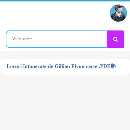
Locuri întunecate de Gillian Flynn carte .PDF📚