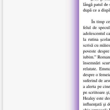
lângă patul de 
după ce a dispă
În timp ce Lan
felul de specu
adolescentul ca
la rutina şcol
scrisă cu măies
poveste despre 
iubim.” Romanul
însemnări scurt
relatate. Emma
despre o femeie
suferind de ars
a alerta pe cin
pe scriitoare ş
Healey este des
influenţată şi 
abia urmează: E