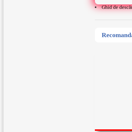
Ghid de descă
Recomandat