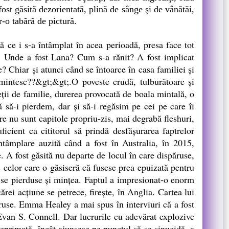
 fost găsită dezorientată, plină de sânge şi de vânătăi,
-o tabără de pictură.
ce i s-a întâmplat în acea perioadă, presa face tot
ri. Unde a fost Lana? Cum s-a rănit? A fost implicat
? Chiar şi atunci când se întoarce în casa familiei şi
amintesc??&gt;&gt;.O poveste crudă, tulburătoare şi
eţii de familie, durerea provocată de boala mintală, o
ă să-i pierdem, dar şi să-i regăsim pe cei pe care îi
re nu sunt capitole propriu-zis, mai degrabă fleshuri,
ficient ca cititorul să prindă desfăşurarea faptrelor
întâmplare auzită când a fost în Australia, în 2015,
 A fost găsită nu departe de locul în care dispăruse,
s celor care o găsiseră că fusese prea epuizată pentru
u se pierduse şi minţea. Faptul a impresionat-o enorm
cărei acţiune se petrece, fireşte, în Anglia. Cartea lui
ăruse. Emma Healey a mai spus în interviuri că a fost
 Evan S. Connell. Dar lucrurile cu adevărat explozive
eprimată, încât ajunsese pe punctul să se sinucidă, a