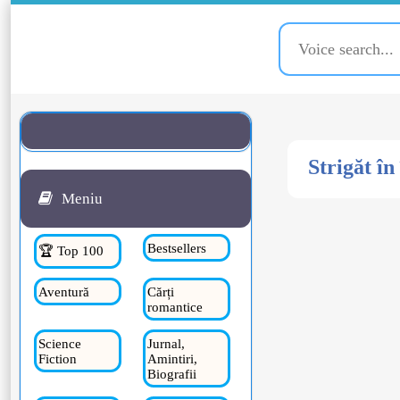
Strigăt î
Meniu
Bestsellers
🏆 Top 100
Aventură
Cărți
romantice
Science
Jurnal,
Fiction
Amintiri,
Biografii