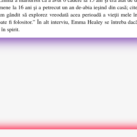
mene la 16 ani şi a petrecut un an de-abia ieşind din casă; ci
 gândit să explorez vreodată acea perioadă a vieţii mele în f
ate fi folositor.” În alt interviu, Emma Healey se întreba da
în spirit.