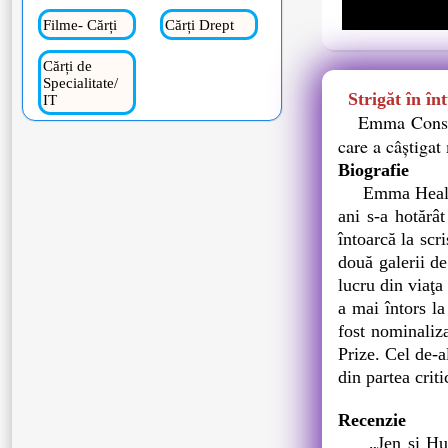
Filme- Cărți
Cărți Drept
Cărți de
Specialitate/
Strigăt în în
IT
Emma Constan
care a câştigat
Biografie
Emma Healey a s
ani s-a hotărâ
întoarcă la scr
două galerii de
lucru din viaţa
a mai întors l
fost nominaliz
Prize. Cel de-a
din partea criti
Recenzie
„Jen şi Hugh M