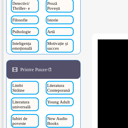
Detectivi/
Proză
Thriller- e
Povești
Filosofie
Istorie
Psihologie
Artă
Inteligența
Motivație și
emoțională
succes
Printre Pauze🎨
Limbi
Literatura
Străine
Conteporană
Literatura
Young Adult
universală
Iubiri de
New Audio
poveste
Books