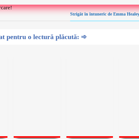
rcare!
Strigăt în întuneric de Emma Heale
 pentru o lectură plăcută: ➾