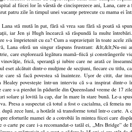
spital al fiicei lor în vârstă de cincisprezece ani, Lana, care a
rut patru zile în timpul unei vacanţe petrecute cu mama ei într
a stă mută în pat, fără să vrea sau fără să poată să spună 
laţii, iar Jen şi Hugh încearcă să răspundă la multe întrebă
re s-a împrietenit cu ea? Cum a supravieţuit în toate acele zile
ară, Lana oferă un singur răspuns frustrant: &lt;&lt;Nu-mi 
trie, care explorează legătura mamă–fiică şi constrângerile vi
vinovăţie, frică, speranţă şi iubire care ne arată ce înseamn
 eset alcătuit dintr-o mulţime de secţiuni, fiecare cu titlu, ca
e care să facă povestea să înainteze. Uşor de citit, dar insu
 Healey povesteşte într-un interviu că s-a inspirat dintr-o 
 care s-a pierdut în pădurile din Queensland vreme de 17 zile.
uri solare şi lovită la cap, dar în mare în stare bună. Le-a spu
eva. Presa a suspectat că totul a fost o cacialma, că femeia n
i, după zece luni, a hotărât să transforme totul într-o carte. A 
pre eforturile mamei de a cotrobăi în mintea fiicei care disp
de o carte pe care i-a recomandat-o tatăl ei, „Mrs Bridge” de
mma a mărturisit că a avut o cădere la 15 ani şi era atât de d