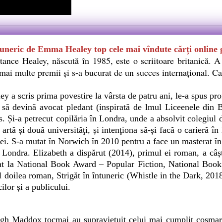
tuneric de Emma Healey top cele mai vîndute cărți online 
ce Healey, născută în 1985, este o scriitoare britanică. A
 mai multe premii şi s-a bucurat de un succes internaţional. Ca
cris prima povestire la vârsta de patru ani, le-a spus profes
t să devină avocat pledant (inspirată de lmul Liceenele din B
is. Și-a petrecut copilăria în Londra, unde a absolvit colegiul d
 artă și două universităţi, și intenţiona să-și facă o carieră î
 ei. S-a mutat în Norwich în 2010 pentru a face un masterat în 
a Londra. Elizabeth a dispărut (2014), primul ei roman, a c
at la National Book Award – Popular Fiction, National Boo
l doilea roman, Strigăt în întuneric (Whistle in the Dark, 201
cilor și a publicului.
addox tocmai au supravieţuit celui mai cumplit coşmar al o