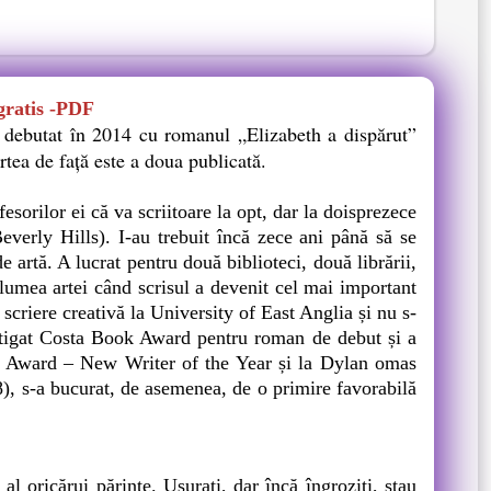
gratis -PDF
 debutat în 2014 cu romanul „Elizabeth a dispărut”
rtea de faţă este a doua publicată.
orilor ei că va scriitoare la opt, dar la doisprezece
everly Hills). I-au trebuit încă zece ani până să se
e artă. A lucrat pentru două biblioteci, două librării,
n lumea artei când scrisul a devenit cel mai important
scriere creativă la University of East Anglia și nu s-
âștigat Costa Book Award pentru roman de debut și a
k Award – New Writer of the Year și la Dylan omas
8), s-a bucurat, de asemenea, de o primire favorabilă
ricărui părinte. Uşuraţi, dar încă îngroziţi, stau