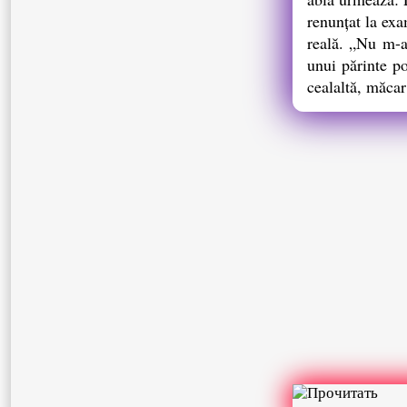
renunţat la exa
reală. „Nu m-am
unui părinte po
cealaltă, măcar 