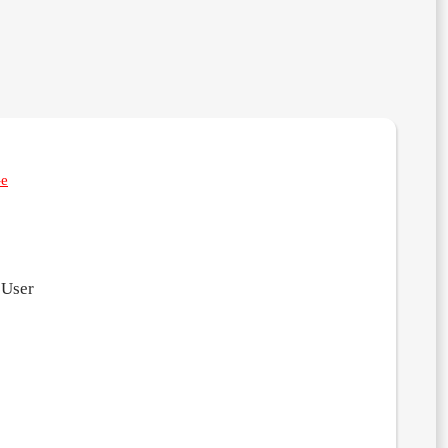
-e
 User