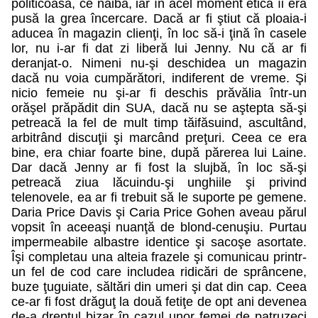
politicoasă, ce naiba, iar în acel moment etica îi era
pusă la grea încercare. Dacă ar fi ştiut că ploaia-i
aducea în magazin clienţi, în loc să-i ţină în casele
lor, nu i-ar fi dat zi liberă lui Jenny. Nu că ar fi
deranjat-o. Nimeni nu-şi deschidea un magazin
dacă nu voia cumpărători, indiferent de vreme. Şi
nicio femeie nu şi-ar fi deschis prăvălia într-un
orăşel prăpădit din SUA, dacă nu se aştepta să-şi
petreacă la fel de mult timp tăifăsuind, ascultând,
arbitrând discuţii şi marcând preţuri. Ceea ce era
bine, era chiar foarte bine, după părerea lui Laine.
Dar dacă Jenny ar fi fost la slujbă, în loc să-şi
petreacă ziua lăcuindu-şi unghiile şi privind
telenovele, ea ar fi trebuit să le suporte pe gemene.
Daria Price Davis şi Caria Price Gohen aveau părul
vopsit în aceeaşi nuanţă de blond-cenuşiu. Purtau
impermeabile albastre identice şi sacoşe asortate.
Îşi completau una alteia frazele şi comunicau printr-
un fel de cod care includea ridicări de sprâncene,
buze ţuguiate, săltări din umeri şi dat din cap. Ceea
ce-ar fi fost drăguţ la două fetiţe de opt ani devenea
de-a dreptul bizar în cazul unor femei de patruzeci