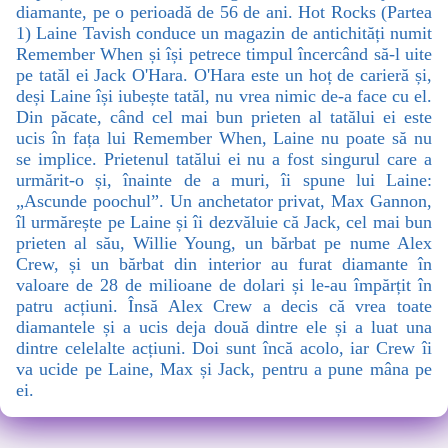
diamante, pe o perioadă de 56 de ani. Hot Rocks (Partea
1) Laine Tavish conduce un magazin de antichități numit
Remember When și își petrece timpul încercând să-l uite
pe tatăl ei Jack O'Hara. O'Hara este un hoț de carieră și,
deși Laine își iubește tatăl, nu vrea nimic de-a face cu el.
Din păcate, când cel mai bun prieten al tatălui ei este
ucis în fața lui Remember When, Laine nu poate să nu
se implice. Prietenul tatălui ei nu a fost singurul care a
urmărit-o și, înainte de a muri, îi spune lui Laine:
„Ascunde poochul”. Un anchetator privat, Max Gannon,
îl urmărește pe Laine și îi dezvăluie că Jack, cel mai bun
prieten al său, Willie Young, un bărbat pe nume Alex
Crew, și un bărbat din interior au furat diamante în
valoare de 28 de milioane de dolari și le-au împărțit în
patru acțiuni. Însă Alex Crew a decis că vrea toate
diamantele și a ucis deja două dintre ele și a luat una
dintre celelalte acțiuni. Doi sunt încă acolo, iar Crew îi
va ucide pe Laine, Max și Jack, pentru a pune mâna pe
ei.