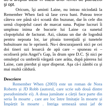
şi opt.
Oricum, îşi aminti Laine, nu intrau niciodată la
Remember When fară să lase ceva bani. Puteau trece
câteva ore până să-i scoată din buzunar, dar în cele din
urmă clopoţelul casei de marcat suna. Puţine lucruri îi
umpleau inima de bucurie lui Laine ca sunetul
clopoţelului de facturat. Azi, căutau un dar de logodnă
pentru nepoata lor, iar ploaia torenţială şi tunetele
bubuitoare nu le opriseră. Nu-i descurajaseră nici pe cei
doi tineri uzi leoarcă de apă care – spuneau ei –
ocoliseră prin Angel’s Gap, în drum spre D.C. Şi nici pe
omuleţul cu umbrelă vărgată care arăta, după părerea lui
Laine, cam pierdut şi uşor disperat. Aşa că-i zâmbi cu şi
mai multă căldură.
Descriere
Remember When (2003) este un roman de Nora
Roberts și JD Robb (autorul, care scrie sub două dintre
pseudonimele ei). A doua jumătate a cărții face parte din
seria În moarte , care are loc între Imitație în moarte și
Împărțit în moarte . Intriga urmează unui jaf de