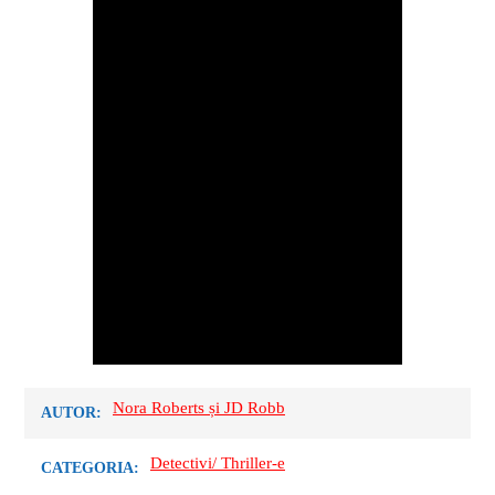
Nora Roberts și JD Robb
AUTOR:
Detectivi/ Thriller-e
CATEGORIA: