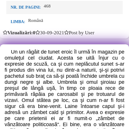
468
NR. DE PAGINI:
Română
LIMBA:
Vizualizări:0
30-09-2021
Post by User
Un un râgâit de tunet eroic îl urmă în magazin pe
omuleţul cel ciudat. Acesta se uită înjur cu o
expresie de scuză, ca şi cum neplăcutul sunet s-ar
fi produs din vina lui, nu dintr-a naturii, şi-şi potrivi
pachetul sub braţ ca să-şi poată închide umbrela cu
dungi negre şi albe. Umbrela şi omul şiroiau pe
preşul de lângă uşă, în timp ce ploaia rece de
primăvară răpăia pe carosabil şi pe trotuarul de
vizavi. Omul stătea pe loc, ca şi cum n-ar fi fost
sigur că era bine-venit. Laine întoarse capul şi-i
adresă un zâmbet cald şi primitor. Avea o expresie
pe care prietenii ei ar fi numit-o „zâmbet de
vânzătoare politicoasă“. Ei bine, era o vânzătoare