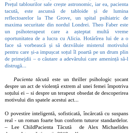
Prețul tablourilor sale crește astronomic, iar ea, pacienta
tacută, este ascunsă de tabloide și de lumina
reflectoarelor la The Grove, un spital psihiatric de
maxima securitate din nordul Londrei. Theo Faber este
un psihoterapeut care a așteptat multă vreme
oportunitatea de a lucra cu Alicia. Hotărîrea lui de a o
face să vorbească și să dezvăluie misterul motivului
pentru care și-a impușcat soțul îl poartă pe un drum plin
de primejdii – o căutare a adevărului care amenință să-l
distrugă...
Pacienta tăcută
este un thriller psihologic șocant
despre un act de violență extrem al unei femei împotriva
soțului ei – si despre un terapeut obsedat de descoperirea
motivului din spatele acestui act...
O povestire inteligentă, sofisticată, încărcată cu suspans
real - un roman foarte bun conform tuturor standardelor.
– Lee ChildPacienta Tăcută de Alex Michaelides