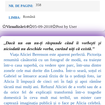
358
NR. DE PAGINI:
Română
LIMBA:
Vizualizări:0
05-09-2018
Post by User
„Dacă un om nu-ți răspunde când îi vorbești și
niciodată nu deschide vorba, curând uiți că există.”
Viața Aliciei Berenson este aparent perfectă. Pictorița
renumită căsătorită cu un fotograf de modă, ea traiește
într-o casa superbă, cu vedere spre parc, într-una dintre
zonele cele mai dorite din Londra. Într-o seară, soțul ei
Gabriel se întoarce acasă tîrziu de la o ședință foto, iar
Alicia îl împușcă de cinci ori în față și apoi rămîne
tăcută mai mulți ani. Refuzul Aliciei de a vorbi sau de a
da orice fel de explicații transformă într-o tragedie
domestică în ceva mult mai teribil, un mister care
captează imaginația publică și o face pe Alicia celebră.