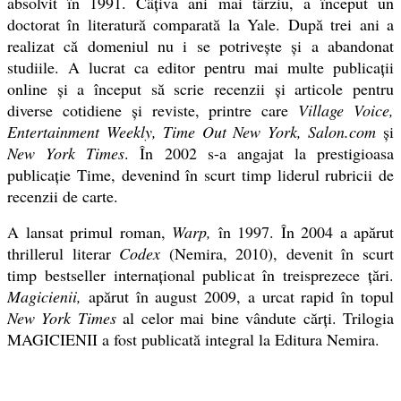
absolvit în 1991. Câţiva ani mai târziu, a început un
doctorat în literatură comparată la Yale. După trei ani a
realizat că domeniul nu i se potriveşte şi a abandonat
studiile. A lucrat ca editor pentru mai multe publicaţii
online şi a început să scrie recenzii şi articole pentru
diverse cotidiene şi reviste, printre care
Village Voice,
Entertainment Weekly, Time Out New York, Salon.com
şi
New York Times
. În 2002 s-a angajat la prestigioasa
publicaţie Time, devenind în scurt timp liderul rubricii de
recenzii de carte.
A lansat primul roman,
Warp,
în 1997. În 2004 a apărut
thrillerul literar
Codex
(Nemira, 2010), devenit în scurt
timp bestseller internaţional publicat în treisprezece ţări.
Magicienii,
apărut în august 2009, a urcat rapid în topul
New York Times
al celor mai bine vândute cărţi. Trilogia
MAGICIENII a fost publicată integral la Editura Nemira.