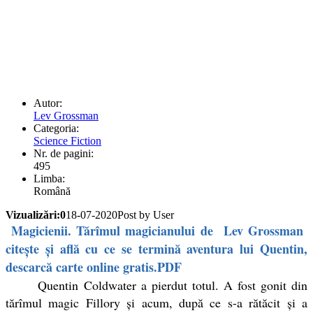
Autor:
Lev Grossman
Categoria:
Science Fiction
Nr. de pagini:
495
Limba:
Română
Vizualizări:0
18-07-2020
Post by User
Magicienii. Tărîmul magicianului de Lev Grossman
citește și află cu ce se termină aventura lui Quentin,
descarcă carte online gratis.PDF
Quentin Coldwater a pierdut totul. A fost gonit din
tărîmul magic Fillory și acum, după ce s-a rătăcit și a