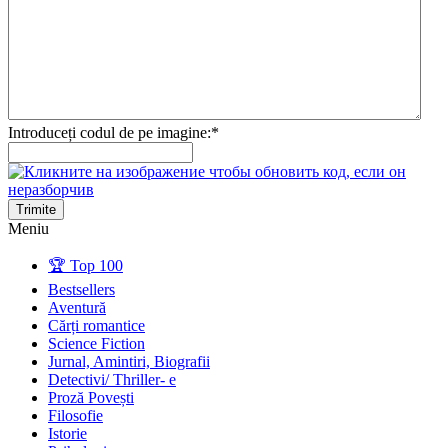
Introduceți codul de pe imagine:
*
Trimite
Meniu
🏆 Top 100
Bestsellers
Aventură
Cărți romantice
Science Fiction
Jurnal, Amintiri, Biografii
Detectivi/ Thriller- e
Proză Povești
Filosofie
Istorie