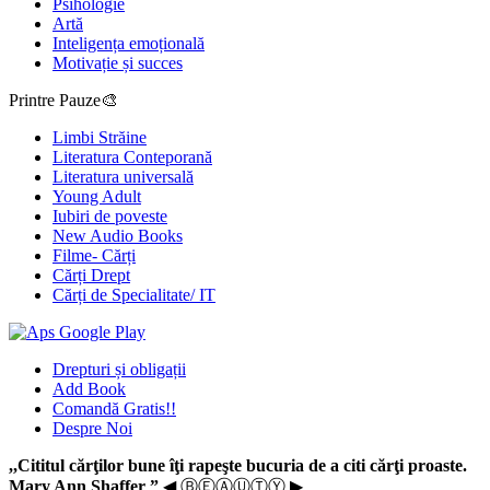
Psihologie
Artă
Inteligența emoțională
Motivație și succes
Printre Pauze🎨
Limbi Străine
Literatura Conteporană
Literatura universală
Young Adult
Iubiri de poveste
New Audio Books
Filme- Cărți
Cărți Drept
Cărți de Specialitate/ IT
Drepturi și obligații
Add Book
Comandă Gratis!!
Despre Noi
,,Cititul cărţilor bune îţi rapeşte bucuria de a citi cărţi proaste.
Mary Ann Shaffer ”
◀ ⒷⒺⒶⓊⓉⓎ ▶