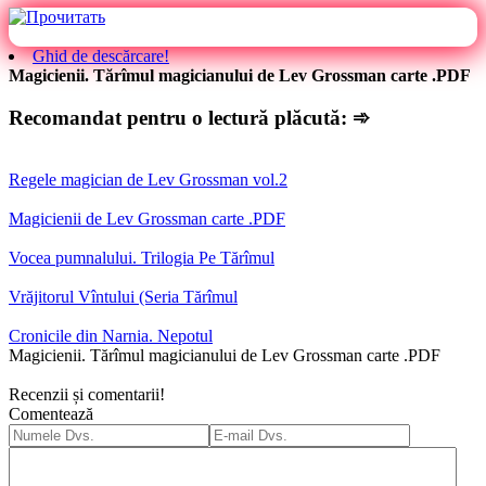
Ghid de descărcare!
Magicienii. Tărîmul magicianului de Lev Grossman carte .PDF
Recomandat pentru o lectură plăcută: ➾
Regele magician de Lev Grossman vol.2
Magicienii de Lev Grossman carte .PDF
Vocea pumnalului. Trilogia Pe Tărîmul
Vrăjitorul Vîntului (Seria Tărîmul
Cronicile din Narnia. Nepotul
Magicienii. Tărîmul magicianului de Lev Grossman carte .PDF
Recenzii și comentarii!
Comentează