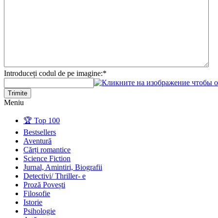
Introduceți codul de pe imagine:
*
Trimite
Meniu
🏆 Top 100
Bestsellers
Aventură
Cărți romantice
Science Fiction
Jurnal, Amintiri, Biografii
Detectivi/ Thriller- e
Proză Povești
Filosofie
Istorie
Psihologie