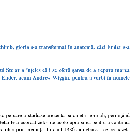
chimb, gloria s-a transformat în anatemă, căci Ender s-a
l Stelar a înţeles că i se oferă şansa de a repara marea
hemat Ender, acum Andrew Wiggin, pentru a vorbi în numele
a pe care o studiase prezenta parametri normali, permiţând
elar le-a acordat celor de acolo aprobarea pentru a continua
atolici prin credinţă. În anul 1886 au debarcat de pe naveta