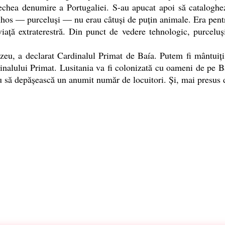
echea denumire a Portugaliei. S-au apucat apoi să catalogheze
uinhos ― purceluşi ― nu erau câtuşi de puţin animale. Era pe
ţă extraterestră. Din punct de vedere tehnologic, purceluşii
u, a declarat Cardinalul Primat de Baía. Putem fi mântuiţi
inalului Primat. Lusitania va fi colonizată cu oameni de pe Ba
 să depăşească un anumit număr de locuitori. Şi, mai presus de