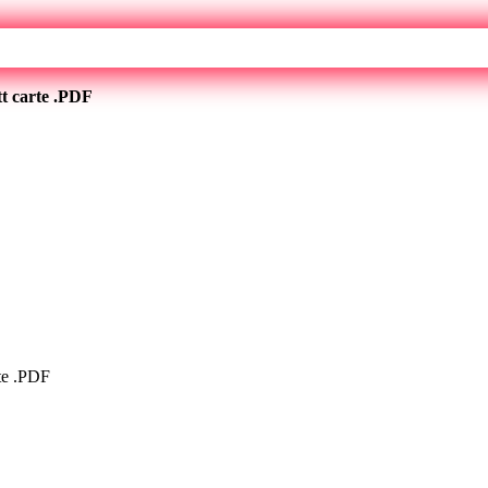
tt carte .PDF
rte .PDF