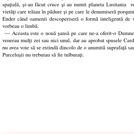
spaţială, şi-au făcut cruce şi au numit planeta Lusitania v
vietăţi care trăiau în pădure şi pe care le denumiseră porq
Ender când oamenii descoperiseră o formă inteligentă de via
vorbeau o limbă.
― Aceasta este o nouă şansă pe care ne-a oferit-o Dumneze
venerau mulţi zei sau nici unul, dar au aprobat spusele Card
nu avea voie să se extindă dincolo de o anumită suprafaţă sau
Purceluşii nu trebuiau să fie tulburaţi.