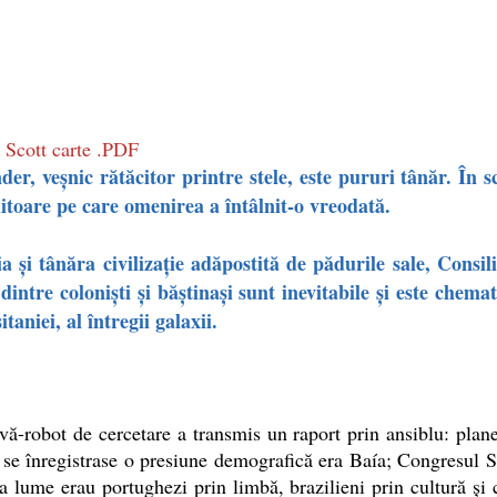
n Scott carte .PDF
, veşnic rătăcitor printre stele, este pururi tânăr. În s
ditoare pe care omenirea a întâlnit-o vreodată.
tânăra civilizaţie adăpostită de pădurile sale, Consiliu
e dintre colonişti şi băştinaşi sunt inevitabile şi este c
taniei, al întregii galaxii.
robot de cercetare a transmis un raport prin ansiblu: planet
 se înregistrase o presiune demografică era Baía; Congresul St
 lume erau portughezi prin limbă, brazilieni prin cultură şi c