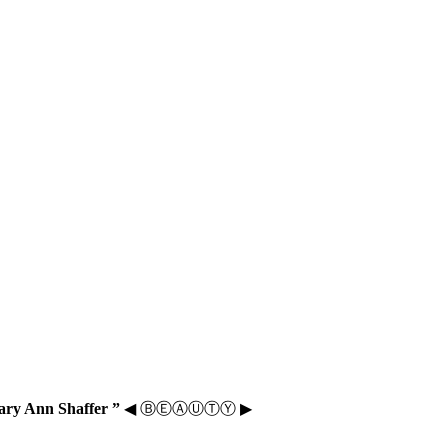
. Mary Ann Shaffer ”
◀ ⒷⒺⒶⓊⓉⓎ ▶