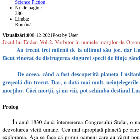
Science Fiction
Nr. de pagini:
386
Limba:
Română
Vizualizări:0
08-12-2021
Post by User
Jocul lui Ender. Vol.2. Vorbitor în numele morților de Orso
Au trecut trei milenii de la ultimul său joc, dar Ender
făcut vinovat de distrugerea singurei specii de fiinţe gân
De aceea, când a fost descoperită planeta Lusitania şi 
greşeală din trecut. Dar, o dată mai mult, neînţelegeril
morţilor. Căci morţii, şi nu viii, pot schimba destinul Lusi
Prolog
În anul 1830 după întemeierea Congresului Stelar, o navă-
dezvoltarea vieţii umane. Cea mai apropiată planetă pe care
explorarea. Aşa se face că primii oameni care au văzut noua