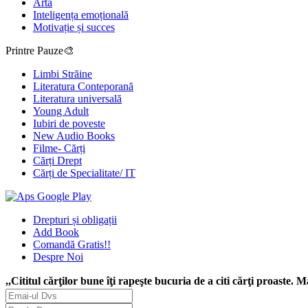
Artă
Inteligența emoțională
Motivație și succes
Printre Pauze🎨
Limbi Străine
Literatura Conteporană
Literatura universală
Young Adult
Iubiri de poveste
New Audio Books
Filme- Cărți
Cărți Drept
Cărți de Specialitate/ IT
Drepturi și obligații
Add Book
Comandă Gratis!!
Despre Noi
,,Cititul cărţilor bune îţi rapeşte bucuria de a citi cărţi proaste